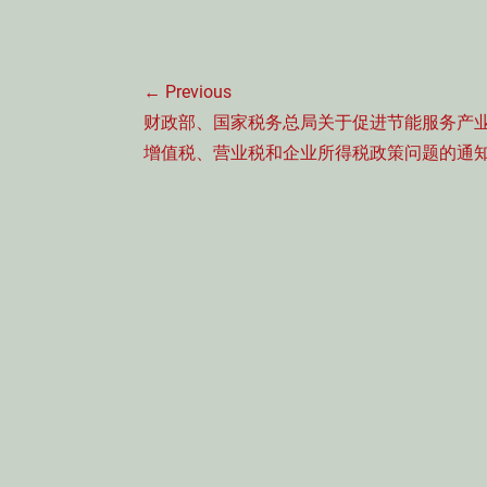
文
← Previous
章
Previous
财政部、国家税务总局关于促进节能服务产
导
post:
增值税、营业税和企业所得税政策问题的通
航