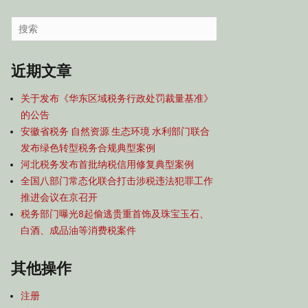
容
导
Search
航
for:
近期文章
关于发布《华东区域税务行政处罚裁量基准》
的公告
安徽省税务 自然资源 生态环境 水利部门联合
发布绿色转型税务合规典型案例
河北税务发布首批纳税信用修复典型案例
全国八部门常态化联合打击涉税违法犯罪工作
推进会议在京召开
税务部门曝光8起偷逃贵重首饰及珠宝玉石、
白酒、成品油等消费税案件
其他操作
注册