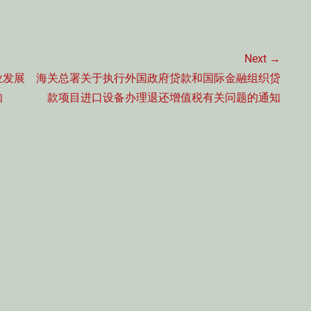
Next →
Next
业发展
海关总署关于执行外国政府贷款和国际金融组织贷
post:
知
款项目进口设备办理退还增值税有关问题的通知