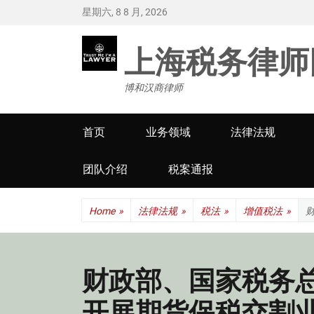
星期六, 8 8 月, 2026
上海税务律师
博和汉商律师
Primary
首页
业务领域
法律法规
menu
团队介绍
税案通报
Home
»
法律法规
»
税法
»
增值税法
»
财政部、国家税务
开展期货保税交割