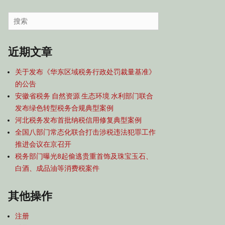
容
导
Search
航
for:
近期文章
关于发布《华东区域税务行政处罚裁量基准》
的公告
安徽省税务 自然资源 生态环境 水利部门联合
发布绿色转型税务合规典型案例
河北税务发布首批纳税信用修复典型案例
全国八部门常态化联合打击涉税违法犯罪工作
推进会议在京召开
税务部门曝光8起偷逃贵重首饰及珠宝玉石、
白酒、成品油等消费税案件
其他操作
注册