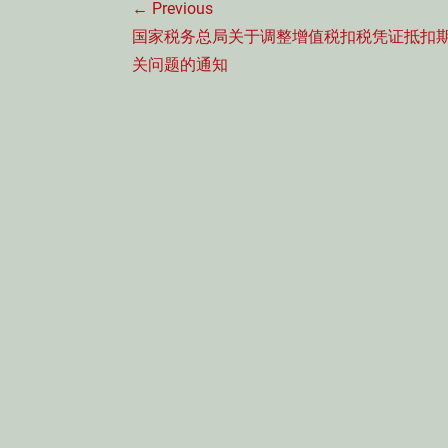
← Previous
章
Previous
国家税务总局关于调整增值税扣税凭证抵扣
导
post:
关问题的通知
航