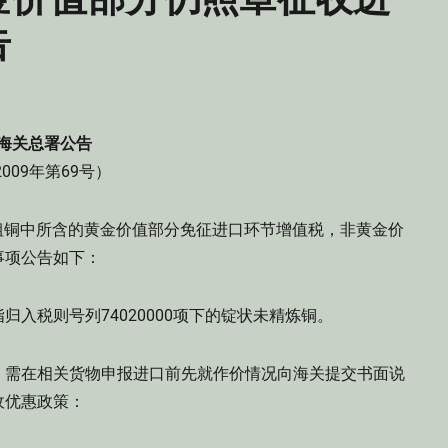
告
海关总署公告
2009年第69号）
口粗铜中所含的黄金价值部分免征进口环节增值税，非黄金价
事项公告如下：
税则号列74020000项下的锭状未精炼铜。
需在相关货物申报进口前先就作价情况向海关提交书面说
收优惠政策：