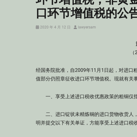
口环节增值税的公
Posted
Author
2020 年 4 月 12 日
lawyersam
on
（
经国务院批准，自2009年11月1日起，对进
值部分仍照章征收进口环节增值税。现就有关
一、享受上述进口税收优惠政策的粗铜仅指归入
二、进口锭状未精炼铜的进口货物收货人，
明并提交以下有关单证，方能享受上述进口税