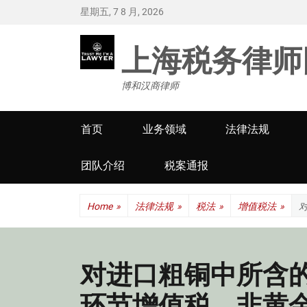
星期五, 7 8 月, 2026
上海税务律师
博和汉商律师
Primary
首页
业务领域
法律法规
menu
团队介绍
税案通报
Home
»
法律法规
»
税法
»
增值税法
»
对进口粗铜中所含
环节增值税，非黄