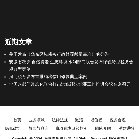
近期文章
关于发布《华东区域税务行政处罚裁量基准》的公告
安徽省税务 自然资源 生态环境 水利部门联合发布绿色转型税务合
规典型案例
河北税务发布首批纳税信用修复典型案例
全国八部门常态化联合打击涉税违法犯罪工作推进会议在京召开
Footer menu
首页
业务领域
法律法规
激活
增值税
税务合规
隐私政策
留言与咨询
税收优惠政策指引
团队介绍
税案通报
Copyright © 2026
上海税务律师网
. All Rights Reserved.
隐私政策
|