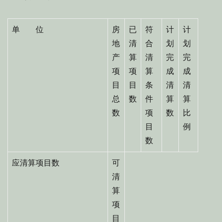
单 位
房
已
符
计
计
地
清
合
划
划
产
算
清
完
完
项
项
算
成
成
目
目
条
清
清
总
数
件
算
算
数
项
数
比
目
例
数
应清算项目数
可
清
算
项
目