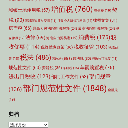
增值税
(760)
契
城镇土地使用税
(57)
增值税
(19)
税
(90)
律师文集
(31)
应对新冠肺炎疫情
(16)
征收个人所得税问题
(14)
房产税
(66)
最高人民法院司法解释
(24)
最高法院司法解释
(24)
杨
消费税
(175)
税
法律
(69)
森律师
(17)
海南自由贸易港
(19)
收优惠
(114)
税收征管
(103)
税收优惠政策
(36)
税收政
税法
(486)
行政法规
(30)
策
(18)
营改增
(15)
行政许可批复
(15)
车辆购置税
(76)
规范性文件
(60)
资源税
(36)
车船税
(15)
部门规章
进出口税收
(123)
部门工作文件
(53)
部门规范性文件
(1848)
(136)
金融法
(19)
归档
归