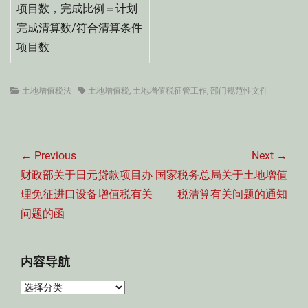
项目数，完成比例＝计划
完成清算数/符合清算条件
项目数
Categories
Tags
土地增值税法
土地增值税
,
土地增值税征管工作
,
部门规范性文件
文
章
← Previous
Next →
导
Previous
Next
财政部关于日元贷款项目办
国家税务总局关于土地增值
航
post:
post:
理免征进口设备增值税有关
税清算有关问题的通知
问题的函
内容导航
内
容