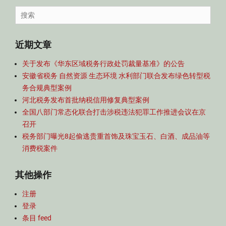
导
Search
航
for:
近期文章
关于发布《华东区域税务行政处罚裁量基准》的公告
安徽省税务 自然资源 生态环境 水利部门联合发布绿色转型税
务合规典型案例
河北税务发布首批纳税信用修复典型案例
全国八部门常态化联合打击涉税违法犯罪工作推进会议在京
召开
税务部门曝光8起偷逃贵重首饰及珠宝玉石、白酒、成品油等
消费税案件
其他操作
注册
登录
条目 feed