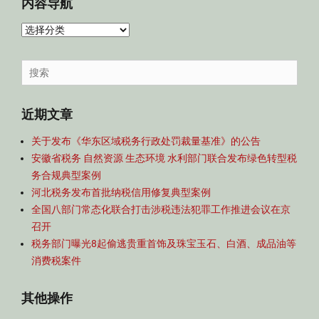
内容导航
内
容
导
Search
航
for:
近期文章
关于发布《华东区域税务行政处罚裁量基准》的公告
安徽省税务 自然资源 生态环境 水利部门联合发布绿色转型税
务合规典型案例
河北税务发布首批纳税信用修复典型案例
全国八部门常态化联合打击涉税违法犯罪工作推进会议在京
召开
税务部门曝光8起偷逃贵重首饰及珠宝玉石、白酒、成品油等
消费税案件
其他操作