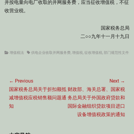
并按电量向电厂收取的并网服务费，应当征收增值税，不征
收营业税。
国家税务总局
二○○九年十一月十九日
Categories
Tags
增值税法
供电企业收取并网服务费
,
增值税
,
征收增值税
,
部门规范性文件
文
章
← Previous
Next →
导
Previous
Next
国家税务总局关于折扣额抵
财政部、海关总署、国家税
航
post:
post:
减增值税应税销售额问题通
务总局关于外国政府贷款和
知
国际金融组织贷款项目进口
设备增值税政策的通知