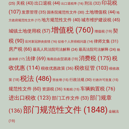
印花税
关税
(43)
出口退税
(44)
刑法
(32)
(25)
出口退税率
(16)
(107)
土地增值税
(44)
发票管理
(35)
国务院规范性文件
(30)
地
城市维护建设税
(45)
地方规范性文件
(40)
方政府规范性文件
(17)
增值税
(760)
契
城镇土地使用税
(57)
增值税
(19)
税
(90)
律师文集
(31)
应对新冠肺炎疫情
(16)
征收个人所得税问题
(14)
房产税
(66)
最高人民法院司法解释
(24)
最高法院司法解释
(24)
杨
消费税
(175)
税
法律
(69)
森律师
(17)
海南自由贸易港
(19)
收优惠
(114)
税收征管
(103)
税收优惠政策
(36)
税收政
税法
(486)
行政法规
(30)
策
(18)
营改增
(15)
行政许可批复
(15)
车辆购置税
(76)
规范性文件
(60)
资源税
(36)
车船税
(15)
部门规章
进出口税收
(123)
部门工作文件
(53)
部门规范性文件
(1848)
(136)
金融法
(19)