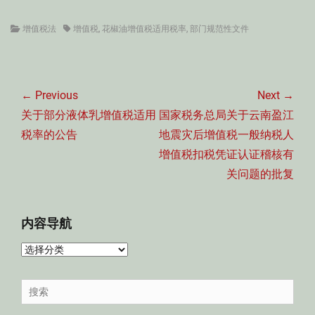
Categories
Tags
增值税法
增值税
,
花椒油增值税适用税率
,
部门规范性文件
文
章
← Previous
Next →
导
Previous
Next
关于部分液体乳增值税适用
国家税务总局关于云南盈江
航
post:
post:
税率的公告
地震灾后增值税一般纳税人
增值税扣税凭证认证稽核有
关问题的批复
内容导航
内
容
导
Search
航
for: