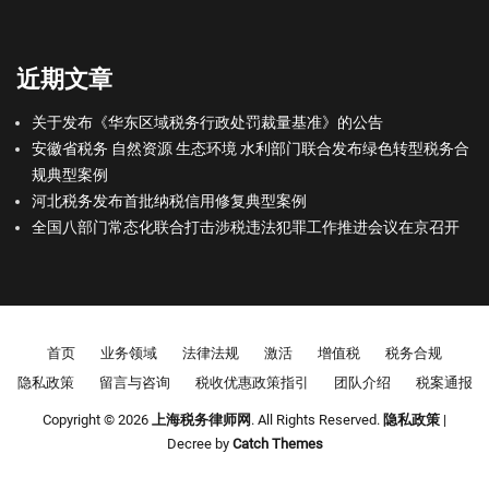
近期文章
关于发布《华东区域税务行政处罚裁量基准》的公告
安徽省税务 自然资源 生态环境 水利部门联合发布绿色转型税务合
规典型案例
河北税务发布首批纳税信用修复典型案例
全国八部门常态化联合打击涉税违法犯罪工作推进会议在京召开
Footer menu
首页
业务领域
法律法规
激活
增值税
税务合规
隐私政策
留言与咨询
税收优惠政策指引
团队介绍
税案通报
Copyright © 2026
上海税务律师网
. All Rights Reserved.
隐私政策
|
Decree by
Catch Themes