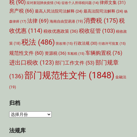
税
(90)
律师文集
(31)
应对新冠肺炎疫情
(16)
征收个人所得税问题
(14)
房产税
(66)
最高人民法院司法解释
(24)
最高法院司法解释
(24)
杨
消费税
(175)
税
法律
(69)
森律师
(17)
海南自由贸易港
(19)
收优惠
(114)
税收征管
(103)
税收优惠政策
(36)
税收政
税法
(486)
行政法规
(30)
策
(18)
营改增
(15)
行政许可批复
(15)
车辆购置税
(76)
规范性文件
(60)
资源税
(36)
车船税
(15)
部门规章
进出口税收
(123)
部门工作文件
(53)
部门规范性文件
(1848)
(136)
金融法
(19)
归档
归
档
法规库