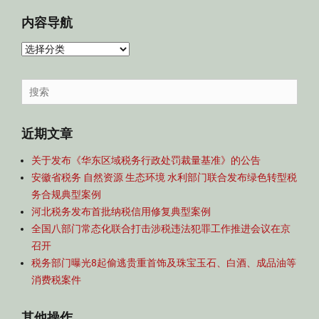
内容导航
内
容
导
Search
航
for:
近期文章
关于发布《华东区域税务行政处罚裁量基准》的公告
安徽省税务 自然资源 生态环境 水利部门联合发布绿色转型税
务合规典型案例
河北税务发布首批纳税信用修复典型案例
全国八部门常态化联合打击涉税违法犯罪工作推进会议在京
召开
税务部门曝光8起偷逃贵重首饰及珠宝玉石、白酒、成品油等
消费税案件
其他操作