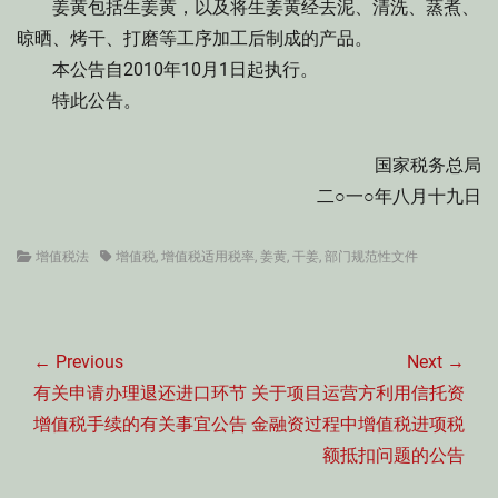
姜黄包括生姜黄，以及将生姜黄经去泥、清洗、蒸煮、
晾晒、烤干、打磨等工序加工后制成的产品。
本公告自2010年10月1日起执行。
特此公告。
国家税务总局
二○一○年八月十九日
Categories
Tags
增值税法
增值税
,
增值税适用税率
,
姜黄
,
干姜
,
部门规范性文件
文
章
← Previous
Next →
导
Previous
Next
有关申请办理退还进口环节
关于项目运营方利用信托资
航
post:
post:
增值税手续的有关事宜公告
金融资过程中增值税进项税
额抵扣问题的公告