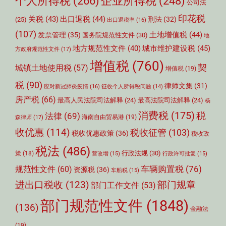
个人所得税
(266)
企业所得税
(248)
公司法
印花税
关税
(43)
出口退税
(44)
刑法
(32)
(25)
出口退税率
(16)
(107)
土地增值税
(44)
发票管理
(35)
国务院规范性文件
(30)
地
城市维护建设税
(45)
地方规范性文件
(40)
方政府规范性文件
(17)
增值税
(760)
契
城镇土地使用税
(57)
增值税
(19)
税
(90)
律师文集
(31)
应对新冠肺炎疫情
(16)
征收个人所得税问题
(14)
房产税
(66)
最高人民法院司法解释
(24)
最高法院司法解释
(24)
杨
消费税
(175)
税
法律
(69)
森律师
(17)
海南自由贸易港
(19)
收优惠
(114)
税收征管
(103)
税收优惠政策
(36)
税收政
税法
(486)
行政法规
(30)
策
(18)
营改增
(15)
行政许可批复
(15)
车辆购置税
(76)
规范性文件
(60)
资源税
(36)
车船税
(15)
部门规章
进出口税收
(123)
部门工作文件
(53)
部门规范性文件
(1848)
(136)
金融法
(19)