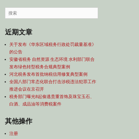
容
导
Search
航
for:
近期文章
关于发布《华东区域税务行政处罚裁量基准》
的公告
安徽省税务 自然资源 生态环境 水利部门联合
发布绿色转型税务合规典型案例
河北税务发布首批纳税信用修复典型案例
全国八部门常态化联合打击涉税违法犯罪工作
推进会议在京召开
税务部门曝光8起偷逃贵重首饰及珠宝玉石、
白酒、成品油等消费税案件
其他操作
注册