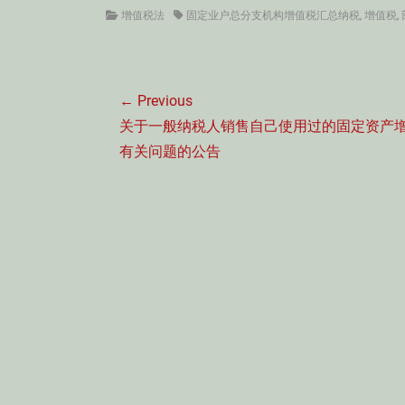
Categories
Tags
增值税法
固定业户总分支机构增值税汇总纳税
,
增值税
,
文
← Previous
章
Previous
关于一般纳税人销售自己使用过的固定资产
导
post:
有关问题的公告
航