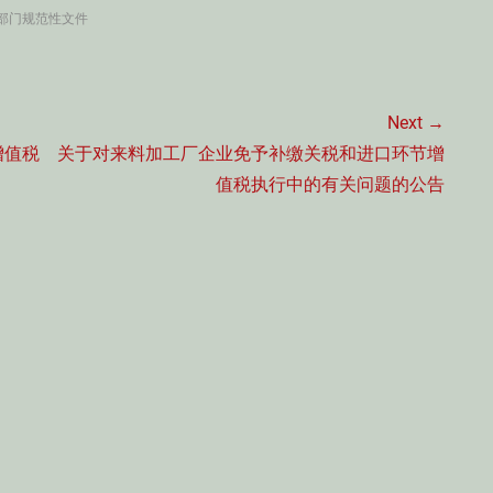
部门规范性文件
Next →
Next
增值税
关于对来料加工厂企业免予补缴关税和进口环节增
post:
值税执行中的有关问题的公告