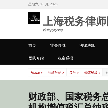
星期六, 8 8 月, 2026
上海税务律师
博和汉商律师
Primary
首页
业务领域
法律法规
menu
团队介绍
税案通报
Home
»
法律法规
»
税法
»
增值税法
»
财政部、国家税务
机构增值税汇总纳