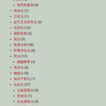
指导性案例
(6)
劳动法
(1)
卫生法
(1)
反不正当竞争法
(2)
合同法
(12)
国际贸易
(2)
宪法
(3)
投资法律
(38)
民事诉讼法
(6)
民法
(12)
婚姻家事
(2)
海关法
(6)
物权法
(9)
知识产权法
(1)
社会法
(27)
公益慈善法
(6)
劳动法
(1)
社会团体法
(5)