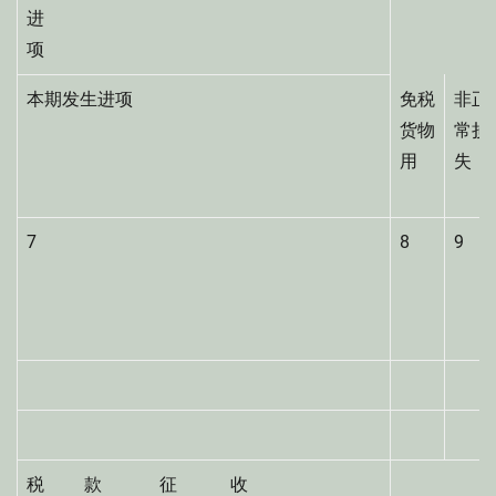
进
项
本期发生进项
免税
非正
货物
常损
用
失
7
8
9
税 款 征 收