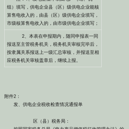
组）填写，供电企业县（区）级供电企业能核
算售电收入的，由县（区）级供电企业填写，
市级核算售电收入的，由市级供电企业填写；
2、本表在申报期内，随同申报表一同
报送至主管税务机关，税务机关审核完毕后，
按隶属关系报送上一级汇总审核，并报送至相
应税务机关审核盖章后，继续上报。
附件2：
发、供电企业税收检查情况通报单
区（县）税务局：