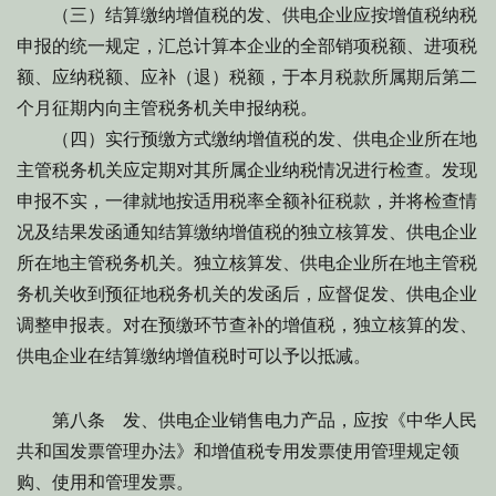
（三）结算缴纳增值税的发、供电企业应按增值税纳税
申报的统一规定，汇总计算本企业的全部销项税额、进项税
额、应纳税额、应补（退）税额，于本月税款所属期后第二
个月征期内向主管税务机关申报纳税。
（四）实行预缴方式缴纳增值税的发、供电企业所在地
主管税务机关应定期对其所属企业纳税情况进行检查。发现
申报不实，一律就地按适用税率全额补征税款，并将检查情
况及结果发函通知结算缴纳增值税的独立核算发、供电企业
所在地主管税务机关。独立核算发、供电企业所在地主管税
务机关收到预征地税务机关的发函后，应督促发、供电企业
调整申报表。对在预缴环节查补的增值税，独立核算的发、
供电企业在结算缴纳增值税时可以予以抵减。
第八条 发、供电企业销售电力产品，应按《中华人民
共和国发票管理办法》和增值税专用发票使用管理规定领
购、使用和管理发票。