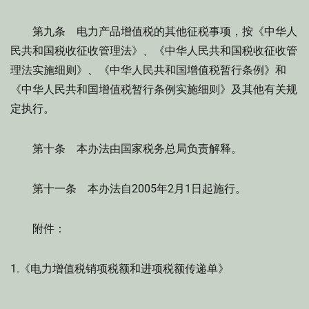
第九条 电力产品增值税的其他征税事项，按《中华人
民共和国税收征收管理法》、《中华人民共和国税收征收管
理法实施细则》、《中华人民共和国增值税暂行条例》和
《中华人民共和国增值税暂行条例实施细则》及其他有关规
定执行。
第十条 本办法由国家税务总局负责解释。
第十一条 本办法自2005年2月1日起施行。
附件：
1.《电力增值税销项税额和进项税额传递单》