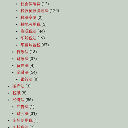
社会保险费
(12)
税收征收管理法
(120)
税法案例
(2)
耕地占用税
(5)
资源税法
(44)
车船税法
(19)
车辆购置税
(67)
行政法
(18)
财政法
(37)
贸易法
(4)
金融法
(54)
银行法
(8)
破产法
(3)
税讯
(8)
经济法
(56)
广告法
(1)
财会法
(31)
车船使用税
(1)
车船税法
(2)