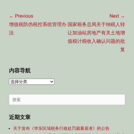
文
章
← Previous
Next →
导
Previous
Next
增值税防伪税控系统管理办
国家税务总局关于纳税人转
航
post:
post:
法
让加油站房地产有关土地增
值税计税收入确认问题的批
复
内容导航
内
容
导
Search
航
for:
近期文章
关于发布《华东区域税务行政处罚裁量基准》的公告