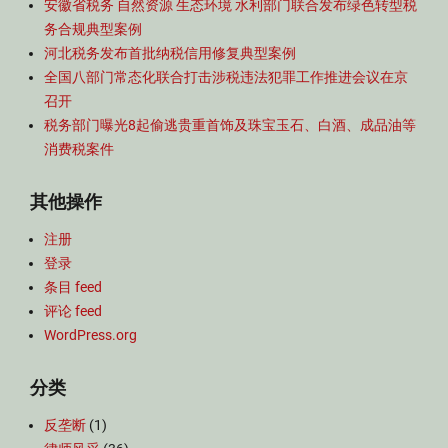
安徽省税务 自然资源 生态环境 水利部门联合发布绿色转型税
务合规典型案例
河北税务发布首批纳税信用修复典型案例
全国八部门常态化联合打击涉税违法犯罪工作推进会议在京
召开
税务部门曝光8起偷逃贵重首饰及珠宝玉石、白酒、成品油等
消费税案件
其他操作
注册
登录
条目 feed
评论 feed
WordPress.org
分类
反垄断
(1)