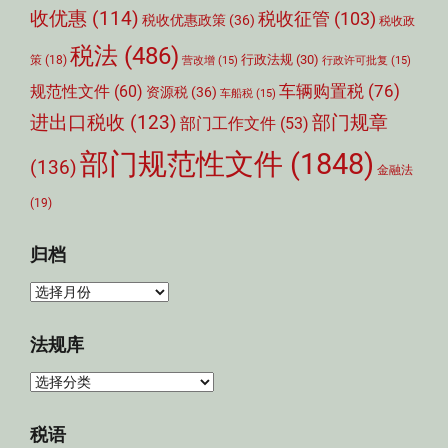
收优惠
(114)
税收征管
(103)
税收优惠政策
(36)
税收政
税法
(486)
行政法规
(30)
策
(18)
营改增
(15)
行政许可批复
(15)
车辆购置税
(76)
规范性文件
(60)
资源税
(36)
车船税
(15)
部门规章
进出口税收
(123)
部门工作文件
(53)
部门规范性文件
(1848)
(136)
金融法
(19)
归档
归
档
法规库
法
规
库
税语