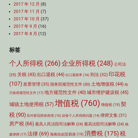
2017 年 12 月
(8)
2017 年 11 月
(7)
2017 年 10 月
(37)
2017 年 9 月
(16)
2017 年 8 月
(12)
标签
个人所得税
(266)
企业所得税
(248)
公司法
印花税
关税
(43)
出口退税
(44)
刑法
(32)
(25)
出口退税率
(16)
(107)
土地增值税
(44)
发票管理
(35)
国务院规范性文件
(30)
地
城市维护建设税
(45)
地方规范性文件
(40)
方政府规范性文件
(17)
增值税
(760)
契
城镇土地使用税
(57)
增值税
(19)
税
(90)
律师文集
(31)
应对新冠肺炎疫情
(16)
征收个人所得税问题
(14)
房产税
(66)
最高人民法院司法解释
(24)
最高法院司法解释
(24)
杨
消费税
(175)
税
法律
(69)
森律师
(17)
海南自由贸易港
(19)