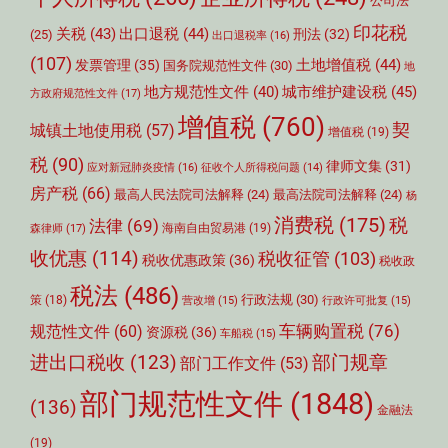
公司法
印花税
关税
(43)
出口退税
(44)
刑法
(32)
(25)
出口退税率
(16)
(107)
土地增值税
(44)
发票管理
(35)
国务院规范性文件
(30)
地
城市维护建设税
(45)
地方规范性文件
(40)
方政府规范性文件
(17)
增值税
(760)
契
城镇土地使用税
(57)
增值税
(19)
税
(90)
律师文集
(31)
应对新冠肺炎疫情
(16)
征收个人所得税问题
(14)
房产税
(66)
最高人民法院司法解释
(24)
最高法院司法解释
(24)
杨
消费税
(175)
税
法律
(69)
森律师
(17)
海南自由贸易港
(19)
收优惠
(114)
税收征管
(103)
税收优惠政策
(36)
税收政
税法
(486)
行政法规
(30)
策
(18)
营改增
(15)
行政许可批复
(15)
车辆购置税
(76)
规范性文件
(60)
资源税
(36)
车船税
(15)
部门规章
进出口税收
(123)
部门工作文件
(53)
部门规范性文件
(1848)
(136)
金融法
(19)