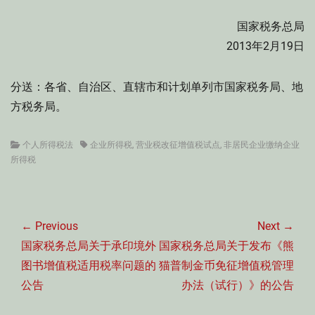
国家税务总局
2013年2月19日
分送：各省、自治区、直辖市和计划单列市国家税务局、地
方税务局。
Categories
Tags
个人所得税法
企业所得税
,
营业税改征增值税试点
,
非居民企业缴纳企业
所得税
文
章
← Previous
Next →
导
Previous
Next
国家税务总局关于承印境外
国家税务总局关于发布《熊
航
post:
post:
图书增值税适用税率问题的
猫普制金币免征增值税管理
公告
办法（试行）》的公告