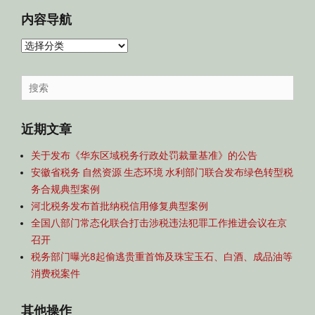
内容导航
内
容
导
Search
航
for:
近期文章
关于发布《华东区域税务行政处罚裁量基准》的公告
安徽省税务 自然资源 生态环境 水利部门联合发布绿色转型税
务合规典型案例
河北税务发布首批纳税信用修复典型案例
全国八部门常态化联合打击涉税违法犯罪工作推进会议在京
召开
税务部门曝光8起偷逃贵重首饰及珠宝玉石、白酒、成品油等
消费税案件
其他操作