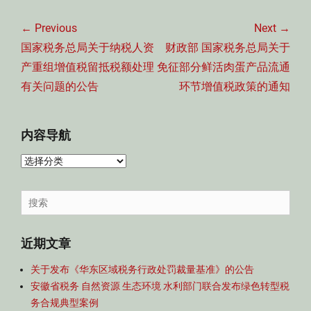
文
章
← Previous
Next →
导
Previous
Next
国家税务总局关于纳税人资
财政部 国家税务总局关于
航
post:
post:
产重组增值税留抵税额处理
免征部分鲜活肉蛋产品流通
有关问题的公告
环节增值税政策的通知
内容导航
内
容
导
Search
航
for:
近期文章
关于发布《华东区域税务行政处罚裁量基准》的公告
安徽省税务 自然资源 生态环境 水利部门联合发布绿色转型税
务合规典型案例