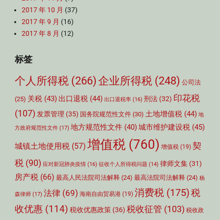
2017 年 10 月
(37)
2017 年 9 月
(16)
2017 年 8 月
(12)
标签
个人所得税
(266)
企业所得税
(248)
公司法
印花税
关税
(43)
出口退税
(44)
刑法
(32)
(25)
出口退税率
(16)
(107)
土地增值税
(44)
发票管理
(35)
国务院规范性文件
(30)
地
城市维护建设税
(45)
地方规范性文件
(40)
方政府规范性文件
(17)
增值税
(760)
契
城镇土地使用税
(57)
增值税
(19)
税
(90)
律师文集
(31)
应对新冠肺炎疫情
(16)
征收个人所得税问题
(14)
房产税
(66)
最高人民法院司法解释
(24)
最高法院司法解释
(24)
杨
消费税
(175)
税
法律
(69)
森律师
(17)
海南自由贸易港
(19)
收优惠
(114)
税收征管
(103)
税收优惠政策
(36)
税收政