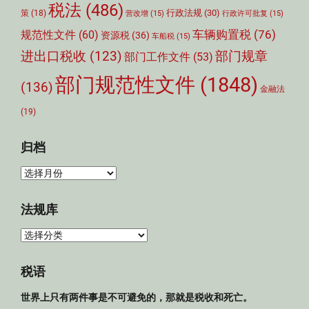
税法
(486)
行政法规
(30)
策
(18)
营改增
(15)
行政许可批复
(15)
车辆购置税
(76)
规范性文件
(60)
资源税
(36)
车船税
(15)
部门规章
进出口税收
(123)
部门工作文件
(53)
部门规范性文件
(1848)
(136)
金融法
(19)
归档
归
档
法规库
法
规
库
税语
世界上只有两件事是不可避免的，那就是税收和死亡。