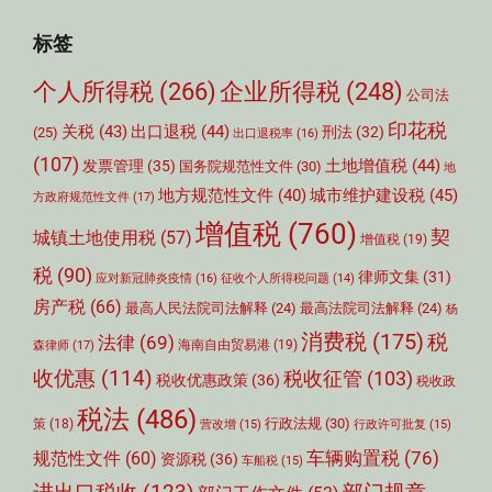
标签
个人所得税
(266)
企业所得税
(248)
公司法
印花税
关税
(43)
出口退税
(44)
刑法
(32)
(25)
出口退税率
(16)
(107)
土地增值税
(44)
发票管理
(35)
国务院规范性文件
(30)
地
城市维护建设税
(45)
地方规范性文件
(40)
方政府规范性文件
(17)
增值税
(760)
契
城镇土地使用税
(57)
增值税
(19)
税
(90)
律师文集
(31)
应对新冠肺炎疫情
(16)
征收个人所得税问题
(14)
房产税
(66)
最高人民法院司法解释
(24)
最高法院司法解释
(24)
杨
消费税
(175)
税
法律
(69)
森律师
(17)
海南自由贸易港
(19)
收优惠
(114)
税收征管
(103)
税收优惠政策
(36)
税收政
税法
(486)
行政法规
(30)
策
(18)
营改增
(15)
行政许可批复
(15)
车辆购置税
(76)
规范性文件
(60)
资源税
(36)
车船税
(15)