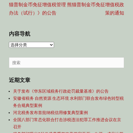
航
post:
post:
猫普制金币免征增值税管理
熊猫普制金币免征增值税政
办法（试行）》的公告
策的通知
内容导航
内
容
导
Search
航
for:
近期文章
关于发布《华东区域税务行政处罚裁量基准》的公告
安徽省税务 自然资源 生态环境 水利部门联合发布绿色转型税
务合规典型案例
河北税务发布首批纳税信用修复典型案例
全国八部门常态化联合打击涉税违法犯罪工作推进会议在京
召开