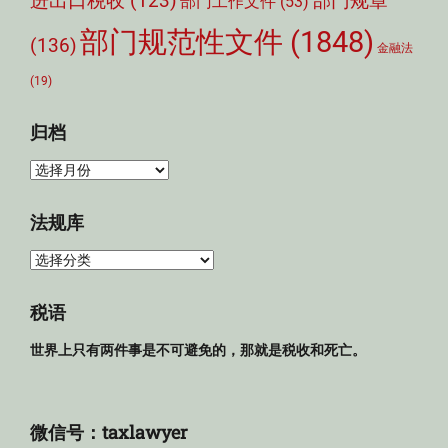
部门规章
进出口税收
(123)
部门工作文件
(53)
部门规范性文件
(1848)
(136)
金融法
(19)
归档
归
档
法规库
法
规
库
税语
世界上只有两件事是不可避免的，那就是税收和死亡。
微信号：taxlawyer