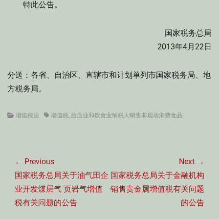
特此公告。
国家税务总局
2013年4月22日
分送：各省、自治区、直辖市和计划单列市国家税务局、地
方税务局。
Categories
Tags
增值税法
增值税
,
旅店业和饮食业纳税人销售非现场消费食品
文
章
← Previous
Next →
导
Previous
Next
国家税务总局关于油气田企
国家税务总局关于金融机构
航
post:
post:
业开发煤层气 页岩气增值
销售贵金属增值税有关问题
税有关问题的公告
的公告