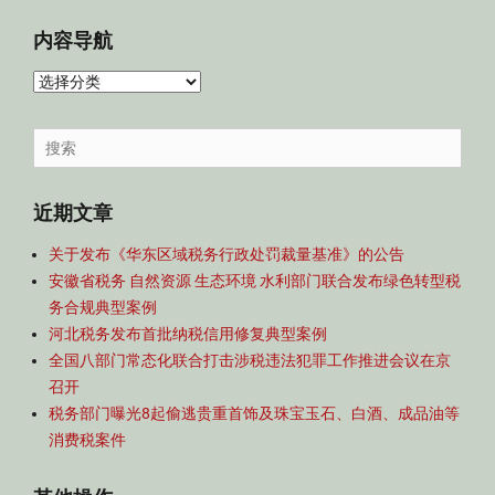
内容导航
内
容
导
Search
航
for:
近期文章
关于发布《华东区域税务行政处罚裁量基准》的公告
安徽省税务 自然资源 生态环境 水利部门联合发布绿色转型税
务合规典型案例
河北税务发布首批纳税信用修复典型案例
全国八部门常态化联合打击涉税违法犯罪工作推进会议在京
召开
税务部门曝光8起偷逃贵重首饰及珠宝玉石、白酒、成品油等
消费税案件