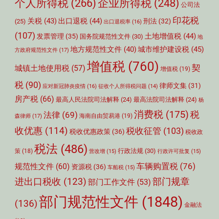
个人所得税
(266)
企业所得税
(248)
公司法
印花税
关税
(43)
出口退税
(44)
刑法
(32)
(25)
出口退税率
(16)
(107)
土地增值税
(44)
发票管理
(35)
国务院规范性文件
(30)
地
城市维护建设税
(45)
地方规范性文件
(40)
方政府规范性文件
(17)
增值税
(760)
契
城镇土地使用税
(57)
增值税
(19)
税
(90)
律师文集
(31)
应对新冠肺炎疫情
(16)
征收个人所得税问题
(14)
房产税
(66)
最高人民法院司法解释
(24)
最高法院司法解释
(24)
杨
消费税
(175)
税
法律
(69)
森律师
(17)
海南自由贸易港
(19)
收优惠
(114)
税收征管
(103)
税收优惠政策
(36)
税收政
税法
(486)
行政法规
(30)
策
(18)
营改增
(15)
行政许可批复
(15)
车辆购置税
(76)
规范性文件
(60)
资源税
(36)
车船税
(15)
部门规章
进出口税收
(123)
部门工作文件
(53)
部门规范性文件
(1848)
(136)
金融法