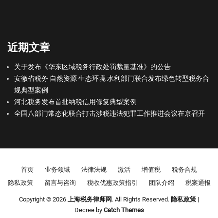
近期文章
关于发布《华东区域税务行政处罚裁量基准》的公告
安徽省税务 自然资源 生态环境 水利部门联合发布绿色转型税务合
规典型案例
河北税务发布首批纳税信用修复典型案例
全国八部门常态化联合打击涉税违法犯罪工作推进会议在京召开
Footer menu
首页
业务领域
法律法规
激活
增值税
税务合规
隐私政策
留言与咨询
税收优惠政策指引
团队介绍
税案通报
Copyright © 2026
上海税务律师网
. All Rights Reserved.
隐私政策
|
Decree by
Catch Themes