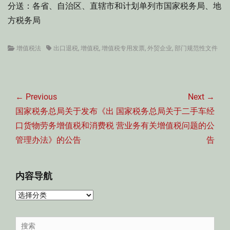
分送：各省、自治区、直辖市和计划单列市国家税务局、地
方税务局
Categories
Tags
增值税法
出口退税
,
增值税
,
增值税专用发票
,
外贸企业
,
部门规范性文件
文
章
← Previous
Next →
导
Previous
Next
国家税务总局关于发布《出
国家税务总局关于二手车经
航
post:
post:
口货物劳务增值税和消费税
营业务有关增值税问题的公
管理办法》的公告
告
内容导航
内
容
导
Search