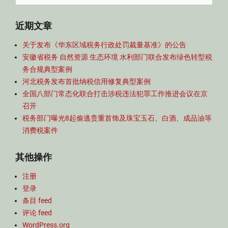
航
for:
近期文章
关于发布《华东区域税务行政处罚裁量基准》的公告
安徽省税务 自然资源 生态环境 水利部门联合发布绿色转型税
务合规典型案例
河北税务发布首批纳税信用修复典型案例
全国八部门常态化联合打击涉税违法犯罪工作推进会议在京
召开
税务部门曝光8起偷逃贵重首饰及珠宝玉石、白酒、成品油等
消费税案件
其他操作
注册
登录
条目 feed
评论 feed
WordPress.org