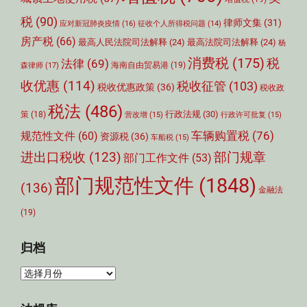
税
(90)
律师文集
(31)
应对新冠肺炎疫情
(16)
征收个人所得税问题
(14)
房产税
(66)
最高人民法院司法解释
(24)
最高法院司法解释
(24)
杨
消费税
(175)
税
法律
(69)
森律师
(17)
海南自由贸易港
(19)
收优惠
(114)
税收征管
(103)
税收优惠政策
(36)
税收政
税法
(486)
行政法规
(30)
策
(18)
营改增
(15)
行政许可批复
(15)
车辆购置税
(76)
规范性文件
(60)
资源税
(36)
车船税
(15)
部门规章
进出口税收
(123)
部门工作文件
(53)
部门规范性文件
(1848)
(136)
金融法
(19)
归档
归
档