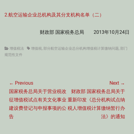
2.航空运输企业总机构及其分支机构名单（二）
财政部 国家税务总局 2013年10月24日
Categories
Tags
增值税法
增值税
,
部分航空运输企业总分机构增值税计算缴纳问题
,
部门
规范性文件
文
章
← Previous
Next →
导
Previous
Next
国家税务总局关于营业税改
财政部 国家税务总局关于
航
post:
post:
征增值税试点有关文化事业
重新印发《总分机构试点纳
建设费登记与申报事项的公
税人增值税计算缴纳暂行办
告
法》的通知