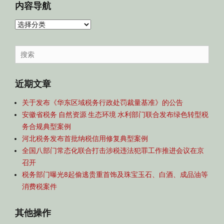
内容导航
内
容
导
Search
航
for:
近期文章
关于发布《华东区域税务行政处罚裁量基准》的公告
安徽省税务 自然资源 生态环境 水利部门联合发布绿色转型税
务合规典型案例
河北税务发布首批纳税信用修复典型案例
全国八部门常态化联合打击涉税违法犯罪工作推进会议在京
召开
税务部门曝光8起偷逃贵重首饰及珠宝玉石、白酒、成品油等
消费税案件
其他操作