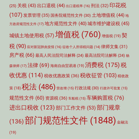
印花税
关税
(43)
出口退税
(44)
刑法
(32)
(25)
出口退税率
(16)
(107)
土地增值税
(44)
发票管理
(35)
国务院规范性文件
(30)
地
城市维护建设税
(45)
地方规范性文件
(40)
方政府规范性文件
(17)
增值税
(760)
契
城镇土地使用税
(57)
增值税
(19)
税
(90)
律师文集
(31)
应对新冠肺炎疫情
(16)
征收个人所得税问题
(14)
房产税
(66)
最高人民法院司法解释
(24)
最高法院司法解释
(24)
杨
消费税
(175)
税
法律
(69)
森律师
(17)
海南自由贸易港
(19)
收优惠
(114)
税收征管
(103)
税收优惠政策
(36)
税收政
税法
(486)
行政法规
(30)
策
(18)
营改增
(15)
行政许可批复
(15)
车辆购置税
(76)
规范性文件
(60)
资源税
(36)
车船税
(15)
部门规章
进出口税收
(123)
部门工作文件
(53)
部门规范性文件
(1848)
(136)
金融法
(19)