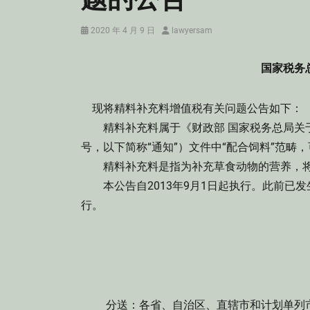
Posted
Author
2020 年 4 月 9 日
lawyersam
on
国家税务总
现将精料补充料增值税有关问题公告如下：
精料补充料属于《财政部 国家税务总局关于饲
号，以下简称“通知”）文件中“配合饲料”范畴
精料补充料是指为补充草食动物的营养，将
本公告自2013年9月1日起执行。此前已
行。
分送：各省、自治区、直辖市和计划单列市