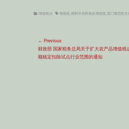
Categories
Tags
增值税法
增值税
,
精料补充料免征增值税
,
部门规范性文
文
← Previous
章
Previous
财政部 国家税务总局关于扩大农产品增值税
导
post:
额核定扣除试点行业范围的通知
航