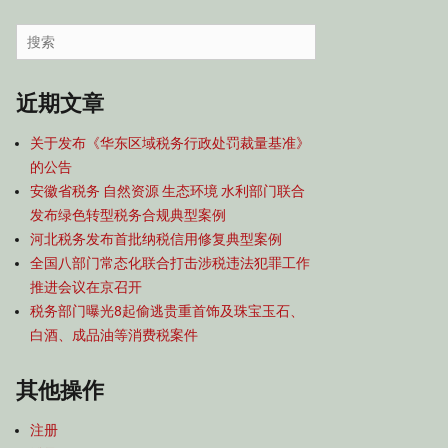
容
导
Search
航
for:
近期文章
关于发布《华东区域税务行政处罚裁量基准》
的公告
安徽省税务 自然资源 生态环境 水利部门联合
发布绿色转型税务合规典型案例
河北税务发布首批纳税信用修复典型案例
全国八部门常态化联合打击涉税违法犯罪工作
推进会议在京召开
税务部门曝光8起偷逃贵重首饰及珠宝玉石、
白酒、成品油等消费税案件
其他操作
注册