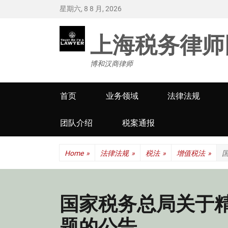
星期六, 8 8 月, 2026
上海税务律师
博和汉商律师
Primary
首页
业务领域
法律法规
menu
团队介绍
税案通报
Home
»
法律法规
»
税法
»
增值税法
»
国家税务总局关于
题的公告