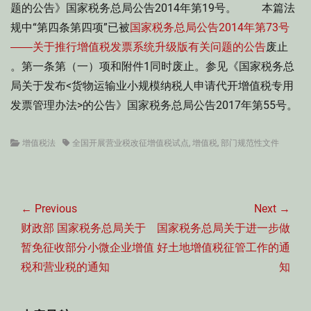
题的公告》国家税务总局公告2014年第19号。 本篇法
规中“第四条第四项”已被
国家税务总局公告2014年第73号
――关于推行增值税发票系统升级版有关问题的公告
废止
。第一条第（一）项和附件1同时废止。参见《国家税务总
局关于发布<货物运输业小规模纳税人申请代开增值税专用
发票管理办法>的公告》国家税务总局公告2017年第55号。
Categories
Tags
增值税法
全国开展营业税改征增值税试点
,
增值税
,
部门规范性文件
文
章
← Previous
Next →
导
Previous
Next
财政部 国家税务总局关于
国家税务总局关于进一步做
航
post:
post:
暂免征收部分小微企业增值
好土地增值税征管工作的通
税和营业税的通知
知