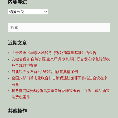
内容导航
内
容
导
Search
航
for:
近期文章
关于发布《华东区域税务行政处罚裁量基准》的公告
安徽省税务 自然资源 生态环境 水利部门联合发布绿色转型税
务合规典型案例
河北税务发布首批纳税信用修复典型案例
全国八部门常态化联合打击涉税违法犯罪工作推进会议在京
召开
税务部门曝光8起偷逃贵重首饰及珠宝玉石、白酒、成品油等
消费税案件
其他操作