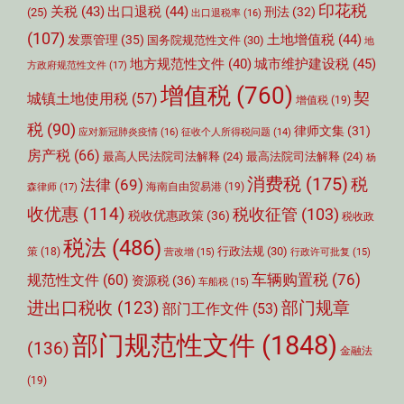
印花税
关税
(43)
出口退税
(44)
刑法
(32)
(25)
出口退税率
(16)
(107)
土地增值税
(44)
发票管理
(35)
国务院规范性文件
(30)
地
城市维护建设税
(45)
地方规范性文件
(40)
方政府规范性文件
(17)
增值税
(760)
契
城镇土地使用税
(57)
增值税
(19)
税
(90)
律师文集
(31)
应对新冠肺炎疫情
(16)
征收个人所得税问题
(14)
房产税
(66)
最高人民法院司法解释
(24)
最高法院司法解释
(24)
杨
消费税
(175)
税
法律
(69)
森律师
(17)
海南自由贸易港
(19)
收优惠
(114)
税收征管
(103)
税收优惠政策
(36)
税收政
税法
(486)
行政法规
(30)
策
(18)
营改增
(15)
行政许可批复
(15)
车辆购置税
(76)
规范性文件
(60)
资源税
(36)
车船税
(15)
部门规章
进出口税收
(123)
部门工作文件
(53)
部门规范性文件
(1848)
(136)
金融法
(19)