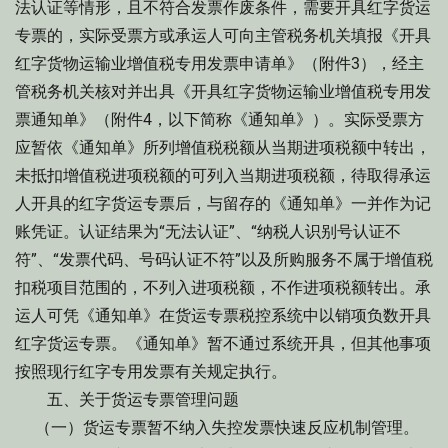
法认证等情形，且不符合发票作废条件，需要开具红字货运
专票的，实际受票方或承运人可向主管税务机关填报《开具
红字货物运输业增值税专用发票申请单》（附件3），经主
管税务机关核对并出具《开具红字货物运输业增值税专用发
票通知单》（附件4，以下简称《通知单》）。实际受票方
应暂依《通知单》所列增值税税额从当期进项税额中转出，
未抵扣增值税进项税额的可列入当期进项税额，待取得承运
人开具的红字货运专票后，与留存的《通知单》一并作为记
账凭证。认证结果为“无法认证”、“纳税人识别号认证不
符”、“发票代码、号码认证不符”以及所购服务不属于增值税
扣税项目范围的，不列入进项税额，不作进项税额转出。承
运人可凭《通知单》在货运专票税控系统中以销项负数开具
红字货运专票。《通知单》暂不通过系统开具，但其他事项
按照现行红字专用发票有关规定执行。
五、关于货运专票管理问题
（一）货运专票暂不纳入失控发票快速反应机制管理。