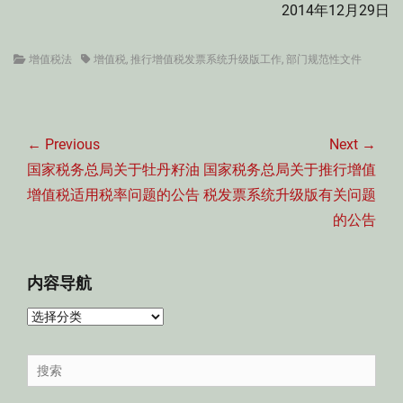
2014年12月29日
Categories
Tags
增值税法
增值税
,
推行增值税发票系统升级版工作
,
部门规范性文件
文
章
← Previous
Next →
导
Previous
Next
国家税务总局关于牡丹籽油
国家税务总局关于推行增值
航
post:
post:
增值税适用税率问题的公告
税发票系统升级版有关问题
的公告
内容导航
内
容
导
Search
航
for: