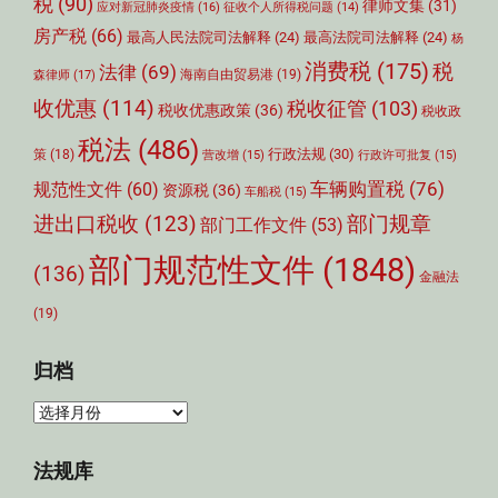
税
(90)
律师文集
(31)
应对新冠肺炎疫情
(16)
征收个人所得税问题
(14)
房产税
(66)
最高人民法院司法解释
(24)
最高法院司法解释
(24)
杨
消费税
(175)
税
法律
(69)
森律师
(17)
海南自由贸易港
(19)
收优惠
(114)
税收征管
(103)
税收优惠政策
(36)
税收政
税法
(486)
行政法规
(30)
策
(18)
营改增
(15)
行政许可批复
(15)
车辆购置税
(76)
规范性文件
(60)
资源税
(36)
车船税
(15)
部门规章
进出口税收
(123)
部门工作文件
(53)
部门规范性文件
(1848)
(136)
金融法
(19)
归档
归
档
法规库