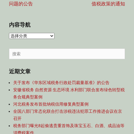
问题的公告
值税政策的通知
内容导航
内
容
导
Search
航
for:
近期文章
关于发布《华东区域税务行政处罚裁量基准》的公告
安徽省税务 自然资源 生态环境 水利部门联合发布绿色转型税
务合规典型案例
河北税务发布首批纳税信用修复典型案例
全国八部门常态化联合打击涉税违法犯罪工作推进会议在京
召开
税务部门曝光8起偷逃贵重首饰及珠宝玉石、白酒、成品油等
消费税案件