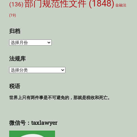
部门规范性文件
(1848)
(136)
金融法
(19)
归档
归
档
法规库
法
规
库
税语
世界上只有两件事是不可避免的，那就是税收和死亡。
微信号：taxlawyer