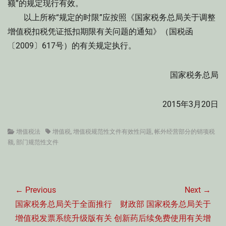
额”的规定现行有效。
以上所称“规定的时限”应按照《国家税务总局关于调整
增值税扣税凭证抵扣期限有关问题的通知》（国税函
〔2009〕617号）的有关规定执行。
国家税务总局
2015年3月20日
Categories
Tags
增值税法
增值税
,
增值税规范性文件有效性问题
,
帐外经营部分的销项税
额
,
部门规范性文件
文
章
← Previous
Next →
导
Previous
Next
国家税务总局关于全面推行
财政部 国家税务总局关于
航
post:
post:
增值税发票系统升级版有关
创新药后续免费使用有关增