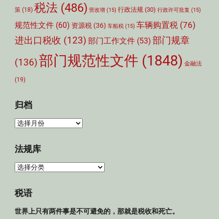
税法
(486)
行政法规
(30)
策
(18)
营改增
(15)
行政许可批复
(15)
车辆购置税
(76)
规范性文件
(60)
资源税
(36)
车船税
(15)
部门规章
进出口税收
(123)
部门工作文件
(53)
部门规范性文件
(1848)
(136)
金融法
(19)
归档
归
档
法规库
法
规
库
税语
世界上只有两件事是不可避免的，那就是税收和死亡。