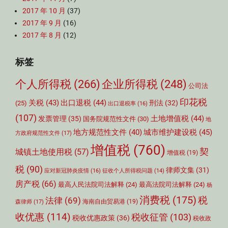
2017 年 10 月
(37)
2017 年 9 月
(16)
2017 年 8 月
(12)
标签
个人所得税
(266)
企业所得税
(248)
公司法
印花税
关税
(43)
出口退税
(44)
刑法
(32)
(25)
出口退税率
(16)
(107)
土地增值税
(44)
发票管理
(35)
国务院规范性文件
(30)
地
城市维护建设税
(45)
地方规范性文件
(40)
方政府规范性文件
(17)
增值税
(760)
契
城镇土地使用税
(57)
增值税
(19)
税
(90)
律师文集
(31)
应对新冠肺炎疫情
(16)
征收个人所得税问题
(14)
房产税
(66)
最高人民法院司法解释
(24)
最高法院司法解释
(24)
杨
消费税
(175)
税
法律
(69)
森律师
(17)
海南自由贸易港
(19)
收优惠
(114)
税收征管
(103)
税收优惠政策
(36)
税收政