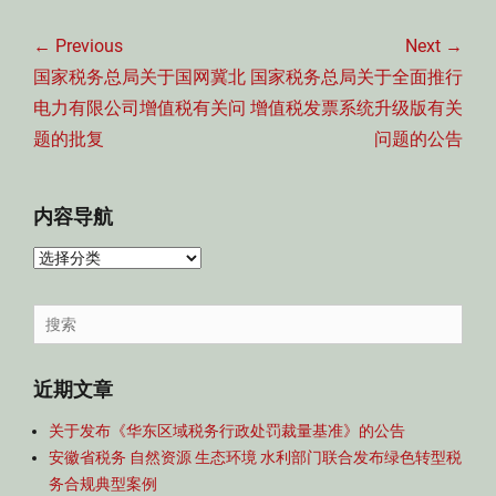
文
章
← Previous
Next →
导
Previous
Next
国家税务总局关于国网冀北
国家税务总局关于全面推行
航
post:
post:
电力有限公司增值税有关问
增值税发票系统升级版有关
题的批复
问题的公告
内容导航
内
容
导
Search
航
for:
近期文章
关于发布《华东区域税务行政处罚裁量基准》的公告
安徽省税务 自然资源 生态环境 水利部门联合发布绿色转型税
务合规典型案例