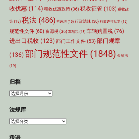
收优惠
(114)
税收征管
(103)
税收优惠政策
(36)
税收政
税法
(486)
行政法规
(30)
策
(18)
营改增
(15)
行政许可批复
(15)
车辆购置税
(76)
规范性文件
(60)
资源税
(36)
车船税
(15)
部门规章
进出口税收
(123)
部门工作文件
(53)
部门规范性文件
(1848)
(136)
金融法
(19)
归档
归
档
法规库
法
规
库
税语