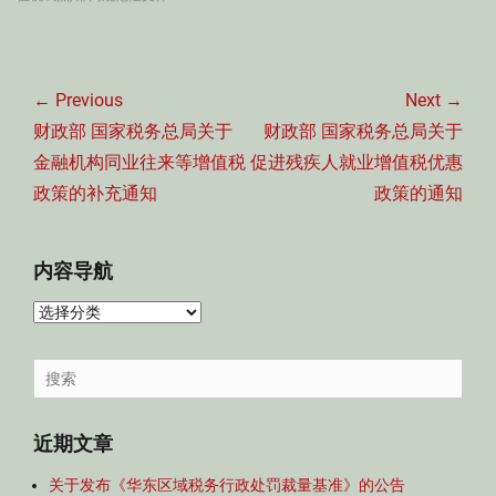
文
章
← Previous
Next →
导
Previous
Next
财政部 国家税务总局关于
财政部 国家税务总局关于
航
post:
post:
金融机构同业往来等增值税
促进残疾人就业增值税优惠
政策的补充通知
政策的通知
内容导航
内
容
导
Search
航
for:
近期文章
关于发布《华东区域税务行政处罚裁量基准》的公告