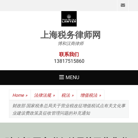
Emai
上海税务律师网
博和汉商律师
联系我们
13817515860
MENU
Home
»
法律法规
»
税法
»
增值税法
»
财政部 国家税务总局关于营业税改征增值税试点有关文化事
业建设费政策及征收管理问题的补充通知