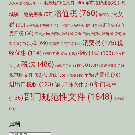
城市维护建设税
(45)
地方规范性文件
(40)
方政府规范性文件
(17)
增值税
(760)
契
城镇土地使用税
(57)
增值税
(19)
税
(90)
律师文集
(31)
应对新冠肺炎疫情
(16)
征收个人所得税问题
(14)
房产税
(66)
最高人民法院司法解释
(24)
最高法院司法解释
(24)
杨
消费税
(175)
税
法律
(69)
森律师
(17)
海南自由贸易港
(19)
收优惠
(114)
税收征管
(103)
税收优惠政策
(36)
税收政
税法
(486)
行政法规
(30)
策
(18)
营改增
(15)
行政许可批复
(15)
车辆购置税
(76)
规范性文件
(60)
资源税
(36)
车船税
(15)
部门规章
进出口税收
(123)
部门工作文件
(53)
部门规范性文件
(1848)
(136)
金融法
(19)
归档