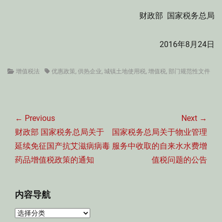
财政部 国家税务总局
2016年8月24日
Categories
Tags
增值税法
优惠政策
,
供热企业
,
城镇土地使用税
,
增值税
,
部门规范性文件
文
章
← Previous
Next →
导
Previous
Next
财政部 国家税务总局关于
国家税务总局关于物业管理
航
post:
post:
延续免征国产抗艾滋病病毒
服务中收取的自来水水费增
药品增值税政策的通知
值税问题的公告
内容导航
内