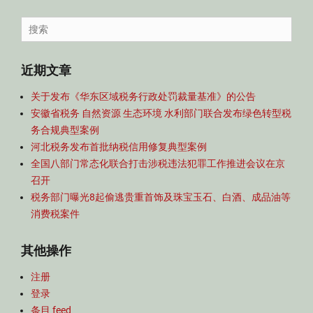
容
导
Search
航
for:
近期文章
关于发布《华东区域税务行政处罚裁量基准》的公告
安徽省税务 自然资源 生态环境 水利部门联合发布绿色转型税
务合规典型案例
河北税务发布首批纳税信用修复典型案例
全国八部门常态化联合打击涉税违法犯罪工作推进会议在京
召开
税务部门曝光8起偷逃贵重首饰及珠宝玉石、白酒、成品油等
消费税案件
其他操作
注册
登录
条目 feed