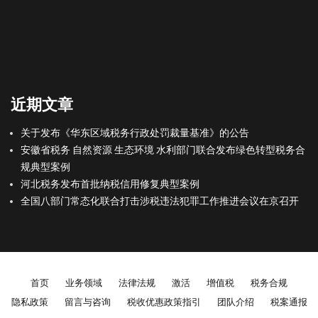
近期文章
关于发布《华东区域税务行政处罚裁量基准》的公告
安徽省税务 自然资源 生态环境 水利部门联合发布绿色转型税务合
规典型案例
河北税务发布首批纳税信用修复典型案例
全国八部门常态化联合打击涉税违法犯罪工作推进会议在京召开
Footer menu
首页
业务领域
法律法规
激活
增值税
税务合规
隐私政策
留言与咨询
税收优惠政策指引
团队介绍
税案通报