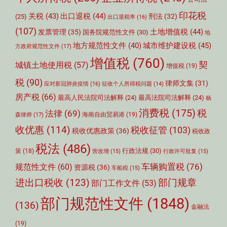
印花税
关税
(43)
出口退税
(44)
刑法
(32)
(25)
出口退税率
(16)
(107)
土地增值税
(44)
发票管理
(35)
国务院规范性文件
(30)
地
城市维护建设税
(45)
地方规范性文件
(40)
方政府规范性文件
(17)
增值税
(760)
契
城镇土地使用税
(57)
增值税
(19)
税
(90)
律师文集
(31)
应对新冠肺炎疫情
(16)
征收个人所得税问题
(14)
房产税
(66)
最高人民法院司法解释
(24)
最高法院司法解释
(24)
杨
消费税
(175)
税
法律
(69)
森律师
(17)
海南自由贸易港
(19)
收优惠
(114)
税收征管
(103)
税收优惠政策
(36)
税收政
税法
(486)
行政法规
(30)
策
(18)
营改增
(15)
行政许可批复
(15)
车辆购置税
(76)
规范性文件
(60)
资源税
(36)
车船税
(15)
部门规章
进出口税收
(123)
部门工作文件
(53)
部门规范性文件
(1848)
(136)
金融法
(19)