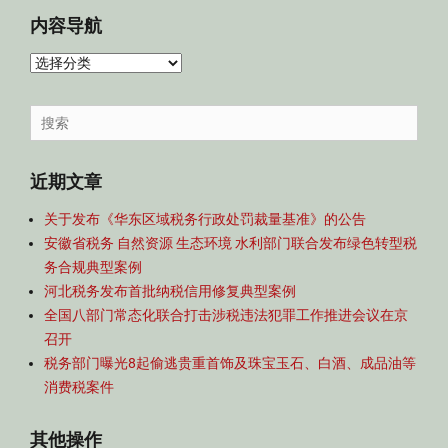
内容导航
内
容
导
Search
航
for:
近期文章
关于发布《华东区域税务行政处罚裁量基准》的公告
安徽省税务 自然资源 生态环境 水利部门联合发布绿色转型税
务合规典型案例
河北税务发布首批纳税信用修复典型案例
全国八部门常态化联合打击涉税违法犯罪工作推进会议在京
召开
税务部门曝光8起偷逃贵重首饰及珠宝玉石、白酒、成品油等
消费税案件
其他操作