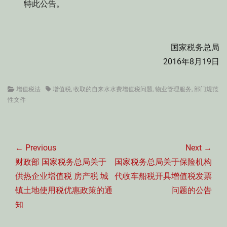
特此公告。
国家税务总局
2016年8月19日
Categories
Tags
增值税法
增值税
,
收取的自来水水费增值税问题
,
物业管理服务
,
部门规范
性文件
文
章
← Previous
Next →
导
Previous
Next
财政部 国家税务总局关于
国家税务总局关于保险机构
航
post:
post:
供热企业增值税 房产税 城
代收车船税开具增值税发票
镇土地使用税优惠政策的通
问题的公告
知