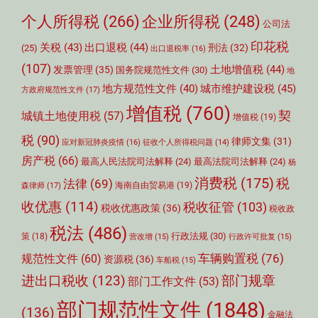
个人所得税
(266)
企业所得税
(248)
公司法
印花税
关税
(43)
出口退税
(44)
刑法
(32)
(25)
出口退税率
(16)
(107)
土地增值税
(44)
发票管理
(35)
国务院规范性文件
(30)
地
城市维护建设税
(45)
地方规范性文件
(40)
方政府规范性文件
(17)
增值税
(760)
契
城镇土地使用税
(57)
增值税
(19)
税
(90)
律师文集
(31)
应对新冠肺炎疫情
(16)
征收个人所得税问题
(14)
房产税
(66)
最高人民法院司法解释
(24)
最高法院司法解释
(24)
杨
消费税
(175)
税
法律
(69)
森律师
(17)
海南自由贸易港
(19)
收优惠
(114)
税收征管
(103)
税收优惠政策
(36)
税收政
税法
(486)
行政法规
(30)
策
(18)
营改增
(15)
行政许可批复
(15)
车辆购置税
(76)
规范性文件
(60)
资源税
(36)
车船税
(15)
部门规章
进出口税收
(123)
部门工作文件
(53)
部门规范性文件
(1848)
(136)
金融法