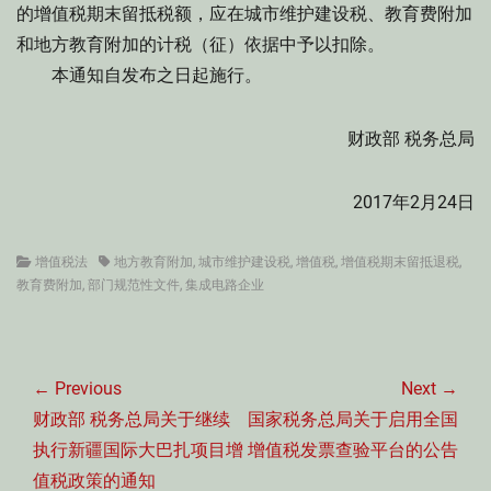
的增值税期末留抵税额，应在城市维护建设税、教育费附加
和地方教育附加的计税（征）依据中予以扣除。
本通知自发布之日起施行。
财政部 税务总局
2017年2月24日
Categories
Tags
增值税法
地方教育附加
,
城市维护建设税
,
增值税
,
增值税期末留抵退税
,
教育费附加
,
部门规范性文件
,
集成电路企业
文
章
← Previous
Next →
导
Previous
Next
财政部 税务总局关于继续
国家税务总局关于启用全国
航
post:
post:
执行新疆国际大巴扎项目增
增值税发票查验平台的公告
值税政策的通知