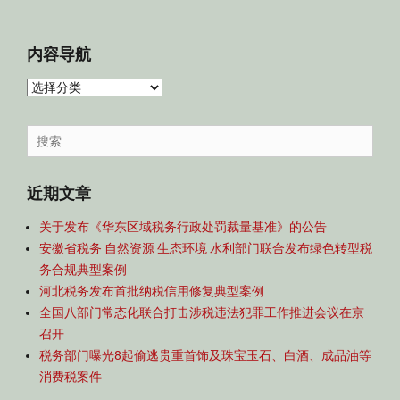
内容导航
内
容
导
Search
航
for:
近期文章
关于发布《华东区域税务行政处罚裁量基准》的公告
安徽省税务 自然资源 生态环境 水利部门联合发布绿色转型税
务合规典型案例
河北税务发布首批纳税信用修复典型案例
全国八部门常态化联合打击涉税违法犯罪工作推进会议在京
召开
税务部门曝光8起偷逃贵重首饰及珠宝玉石、白酒、成品油等
消费税案件