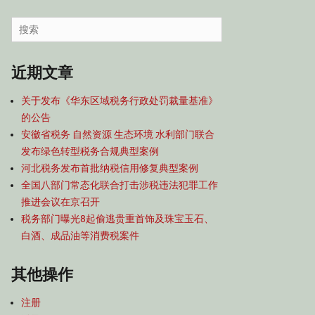
容
导
Search
航
for:
近期文章
关于发布《华东区域税务行政处罚裁量基准》
的公告
安徽省税务 自然资源 生态环境 水利部门联合
发布绿色转型税务合规典型案例
河北税务发布首批纳税信用修复典型案例
全国八部门常态化联合打击涉税违法犯罪工作
推进会议在京召开
税务部门曝光8起偷逃贵重首饰及珠宝玉石、
白酒、成品油等消费税案件
其他操作
注册