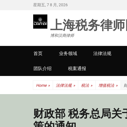
星期五, 7 8 月, 2026
上海税务律师
博和汉商律师
Primary
首页
业务领域
法律法规
menu
团队介绍
税案通报
Home
»
法律法规
»
税法
»
增值税法
»
财政部 税务总局关
策的通知