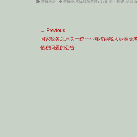
Categories
Tags
增值税法
增值税
,
实际税负超过3%部门即征即退
,
延续动
文
← Previous
章
Previous
国家税务总局关于统一小规模纳税人标准等
导
post:
值税问题的公告
航