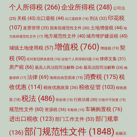
个人所得税
(266)
企业所得税
(248)
公司法
印花税
关税
(43)
出口退税
(44)
刑法
(32)
(25)
出口退税率
(16)
(107)
土地增值税
(44)
发票管理
(35)
国务院规范性文件
(30)
地
城市维护建设税
(45)
地方规范性文件
(40)
方政府规范性文件
(17)
增值税
(760)
契
城镇土地使用税
(57)
增值税
(19)
税
(90)
律师文集
(31)
应对新冠肺炎疫情
(16)
征收个人所得税问题
(14)
房产税
(66)
最高人民法院司法解释
(24)
最高法院司法解释
(24)
杨
消费税
(175)
税
法律
(69)
森律师
(17)
海南自由贸易港
(19)
收优惠
(114)
税收征管
(103)
税收优惠政策
(36)
税收政
税法
(486)
行政法规
(30)
策
(18)
营改增
(15)
行政许可批复
(15)
车辆购置税
(76)
规范性文件
(60)
资源税
(36)
车船税
(15)
部门规章
进出口税收
(123)
部门工作文件
(53)
部门规范性文件
(1848)
(136)
金融法