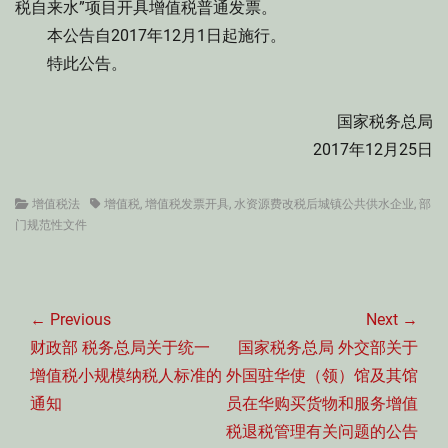
税自来水”项目开具增值税普通发票。
本公告自2017年12月1日起施行。
特此公告。
国家税务总局
2017年12月25日
Categories
Tags
增值税法
增值税
,
增值税发票开具
,
水资源费改税后城镇公共供水企业
,
部
门规范性文件
文
章
← Previous
Next →
导
Previous
Next
财政部 税务总局关于统一
国家税务总局 外交部关于
航
post:
post:
增值税小规模纳税人标准的
外国驻华使（领）馆及其馆
通知
员在华购买货物和服务增值
税退税管理有关问题的公告