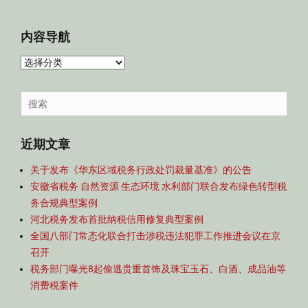
内容导航
内
容
导
Search
航
for:
近期文章
关于发布《华东区域税务行政处罚裁量基准》的公告
安徽省税务 自然资源 生态环境 水利部门联合发布绿色转型税
务合规典型案例
河北税务发布首批纳税信用修复典型案例
全国八部门常态化联合打击涉税违法犯罪工作推进会议在京
召开
税务部门曝光8起偷逃贵重首饰及珠宝玉石、白酒、成品油等
消费税案件