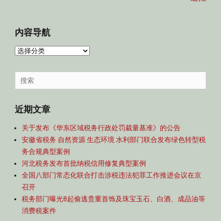
内容导航
内
容
导
Search
航
for:
近期文章
关于发布《华东区域税务行政处罚裁量基准》的公告
安徽省税务 自然资源 生态环境 水利部门联合发布绿色转型税
务合规典型案例
河北税务发布首批纳税信用修复典型案例
全国八部门常态化联合打击涉税违法犯罪工作推进会议在京
召开
税务部门曝光8起偷逃贵重首饰及珠宝玉石、白酒、成品油等
消费税案件