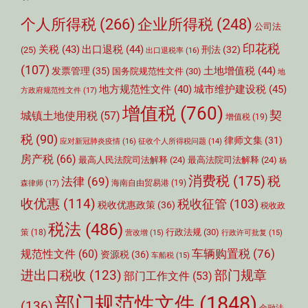
个人所得税
(266)
企业所得税
(248)
公司法
印花税
关税
(43)
出口退税
(44)
刑法
(32)
(25)
出口退税率
(16)
(107)
土地增值税
(44)
发票管理
(35)
国务院规范性文件
(30)
地
城市维护建设税
(45)
地方规范性文件
(40)
方政府规范性文件
(17)
增值税
(760)
契
城镇土地使用税
(57)
增值税
(19)
税
(90)
律师文集
(31)
应对新冠肺炎疫情
(16)
征收个人所得税问题
(14)
房产税
(66)
最高人民法院司法解释
(24)
最高法院司法解释
(24)
杨
消费税
(175)
税
法律
(69)
森律师
(17)
海南自由贸易港
(19)
收优惠
(114)
税收征管
(103)
税收优惠政策
(36)
税收政
税法
(486)
行政法规
(30)
策
(18)
营改增
(15)
行政许可批复
(15)
车辆购置税
(76)
规范性文件
(60)
资源税
(36)
车船税
(15)
部门规章
进出口税收
(123)
部门工作文件
(53)
部门规范性文件
(1848)
(136)