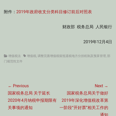
附件：
2019年政府收支分类科目修订前后对照表
财政部 税务总局 人民银行
2019年12月4日
Categories
Tags
增值税法
增值税
,
调整完善增值税留抵退税地方分担机制及预算管理
,
部
门规范性文件
文
章
← Previous
Next →
导
Previous
Next
国家税务总局 关于延长
国家税务总局关于做好
航
post:
post:
2020年4月纳税申报期限有
2019年深化增值税改革第
关事项的通知
一阶段“开好票”相关工作的
通知