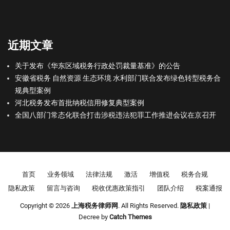
近期文章
关于发布《华东区域税务行政处罚裁量基准》的公告
安徽省税务 自然资源 生态环境 水利部门联合发布绿色转型税务合
规典型案例
河北税务发布首批纳税信用修复典型案例
全国八部门常态化联合打击涉税违法犯罪工作推进会议在京召开
Footer menu
首页
业务领域
法律法规
激活
增值税
税务合规
隐私政策
留言与咨询
税收优惠政策指引
团队介绍
税案通报
Copyright © 2026
上海税务律师网
. All Rights Reserved.
隐私政策
|
Decree by
Catch Themes