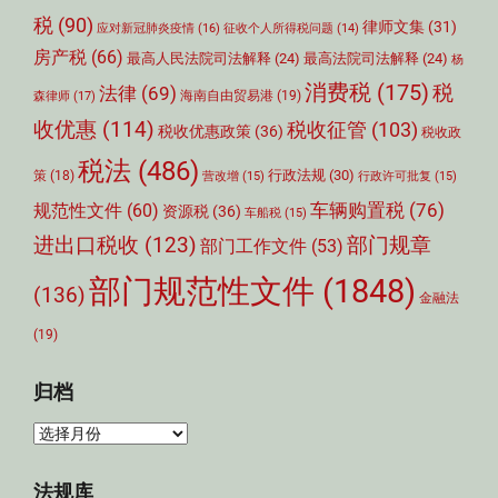
税
(90)
律师文集
(31)
应对新冠肺炎疫情
(16)
征收个人所得税问题
(14)
房产税
(66)
最高人民法院司法解释
(24)
最高法院司法解释
(24)
杨
消费税
(175)
税
法律
(69)
森律师
(17)
海南自由贸易港
(19)
收优惠
(114)
税收征管
(103)
税收优惠政策
(36)
税收政
税法
(486)
行政法规
(30)
策
(18)
营改增
(15)
行政许可批复
(15)
车辆购置税
(76)
规范性文件
(60)
资源税
(36)
车船税
(15)
部门规章
进出口税收
(123)
部门工作文件
(53)
部门规范性文件
(1848)
(136)
金融法
(19)
归档
归
档
法规库