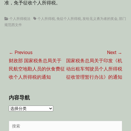
准，免予征收个人所得税。
Categories
Tags
个人所得税法
个人所得税
,
免征个人所得税
,
发给见义勇为者的奖金
,
部门
规范西文件
文
章
← Previous
Next →
导
Previous
Next
财政部 国家税务总局关于
国家税务总局关于印发《机
航
post:
post:
民航空地勤人员的伙食费征
动出租车驾驶员个人所得税
收个人所得税的通知
征收管理暂行办法》的通知
内容导航
内
容
导
Search
航