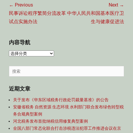
章
← Previous
Next →
导
Previous
Next
民事诉讼程序繁简分流改革
中华人民共和国基本医疗卫
航
post:
post:
试点实施办法
生与健康促进法
内容导航
内
容
导
Search
航
for:
近期文章
关于发布《华东区域税务行政处罚裁量基准》的公告
安徽省税务 自然资源 生态环境 水利部门联合发布绿色转型税
务合规典型案例
河北税务发布首批纳税信用修复典型案例
全国八部门常态化联合打击涉税违法犯罪工作推进会议在京