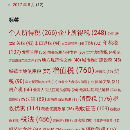
2017 年 8 月
(12)
标签
个人所得税
(266)
企业所得税
(248)
公司法
印花税
关税
(43)
出口退税
(44)
刑法
(32)
(25)
出口退税率
(16)
(107)
土地增值税
(44)
发票管理
(35)
国务院规范性文件
(30)
地
城市维护建设税
(45)
地方规范性文件
(40)
方政府规范性文件
(17)
增值税
(760)
契
城镇土地使用税
(57)
增值税
(19)
税
(90)
律师文集
(31)
应对新冠肺炎疫情
(16)
征收个人所得税问题
(14)
房产税
(66)
最高人民法院司法解释
(24)
最高法院司法解释
(24)
杨
消费税
(175)
税
法律
(69)
森律师
(17)
海南自由贸易港
(19)
收优惠
(114)
税收征管
(103)
税收优惠政策
(36)
税收政
税法
(486)
行政法规
(30)
策
(18)
营改增
(15)
行政许可批复
(15)
车辆购置税
(76)
规范性文件
(60)
资源税
(36)