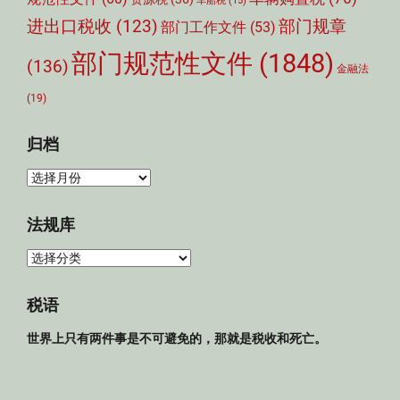
车船税
(15)
部门规章
进出口税收
(123)
部门工作文件
(53)
部门规范性文件
(1848)
(136)
金融法
(19)
归档
归
档
法规库
法
规
库
税语
世界上只有两件事是不可避免的，那就是税收和死亡。