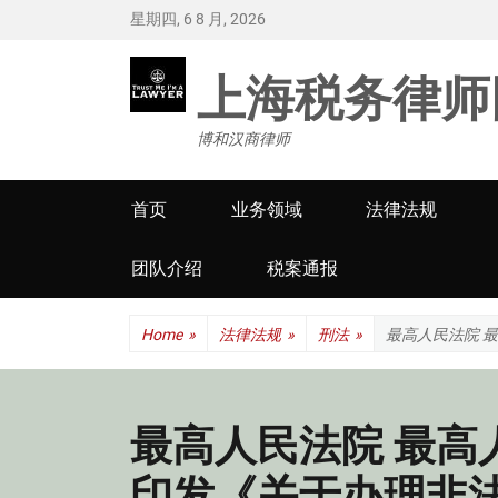
星期四, 6 8 月, 2026
上海税务律师
博和汉商律师
Primary
首页
业务领域
法律法规
menu
团队介绍
税案通报
Home
»
法律法规
»
刑法
»
最高人民法院 
最高人民法院 最高
印发《关于办理非