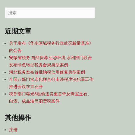
容
导
Search
航
for:
近期文章
关于发布《华东区域税务行政处罚裁量基准》
的公告
安徽省税务 自然资源 生态环境 水利部门联合
发布绿色转型税务合规典型案例
河北税务发布首批纳税信用修复典型案例
全国八部门常态化联合打击涉税违法犯罪工作
推进会议在京召开
税务部门曝光8起偷逃贵重首饰及珠宝玉石、
白酒、成品油等消费税案件
其他操作
注册