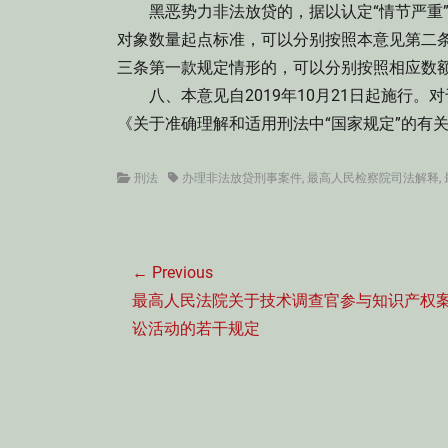
黑恶势力非法放贷的，据以认定“情节严重”
对象数量起点标准，可以分别按照本意见第二条
三条第一款规定情形的，可以分别按照相应数额
八、本意见自2019年10月21日起施行。
《关于准确理解和适用刑法中“国家规定”的有关
Categories
Tags
刑法
办理非法放贷刑事案件
,
最高人民检察院司法解释
,
文
← Previous
章
Previous
最高人民法院关于技术调查官参与知识产权
导
post:
讼活动的若干规定
航