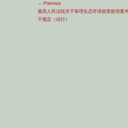
← Previous
章
Previous
最高人民法院关于审理生态环境损害赔偿案
导
post:
干规定（试行）
航