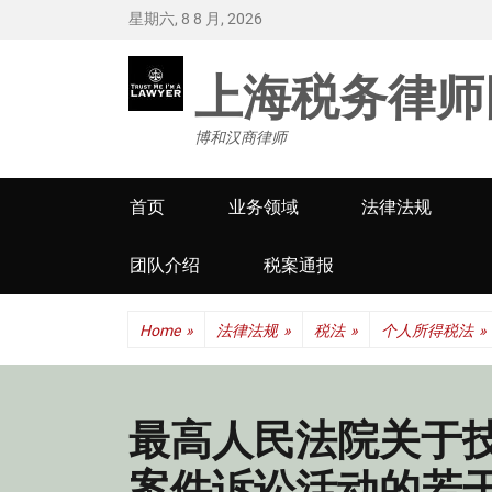
星期六, 8 8 月, 2026
上海税务律师
博和汉商律师
Primary
首页
业务领域
法律法规
menu
团队介绍
税案通报
Home
»
法律法规
»
税法
»
个人所得税法
»
最高人民法院关于
案件诉讼活动的若