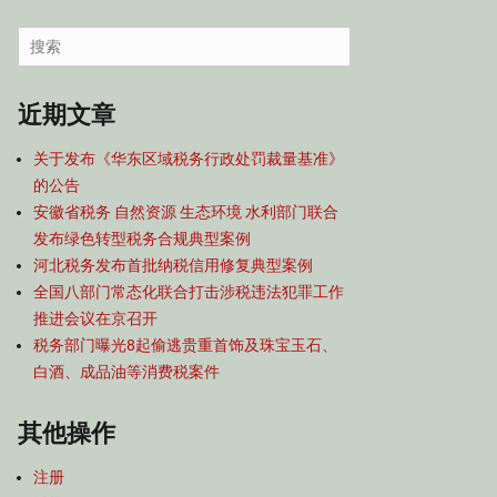
容
导
Search
航
for:
近期文章
关于发布《华东区域税务行政处罚裁量基准》
的公告
安徽省税务 自然资源 生态环境 水利部门联合
发布绿色转型税务合规典型案例
河北税务发布首批纳税信用修复典型案例
全国八部门常态化联合打击涉税违法犯罪工作
推进会议在京召开
税务部门曝光8起偷逃贵重首饰及珠宝玉石、
白酒、成品油等消费税案件
其他操作
注册