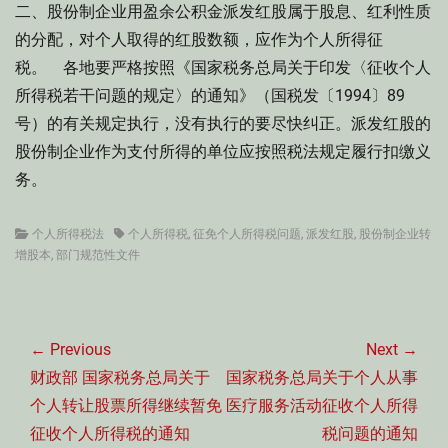
二、股份制企业用盈余公积金派发红股属于股息、红利性质
的分配，对个人取得的红股数额，应作为个人所得征
税。 各地要严格按照《国家税务总局关于印发〈征收个人
所得税若干问题的规定〉的通知》（国税发〔1994〕89
号）的有关规定执行，没有执行的要尽快纠正。派发红股的
股份制企业作为支付所得的单位应按照税法规定履行扣缴义
务。
Categories
Tags
个人所得税法
个人所得税
,
征免个人所得税问题
,
派发红股
,
股份制企业转
增股本
,
部门规范性文件
文
章
← Previous
Next →
导
Previous
Next
财政部 国家税务总局关于
国家税务总局关于个人从事
航
post:
post:
个人转让股票所得继续暂免
医疗服务活动征收个人所得
征收个人所得税的通知
税问题的通知