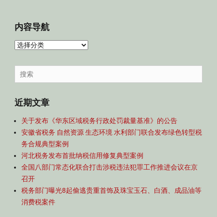
内容导航
内
容
导
Search
航
for:
近期文章
关于发布《华东区域税务行政处罚裁量基准》的公告
安徽省税务 自然资源 生态环境 水利部门联合发布绿色转型税
务合规典型案例
河北税务发布首批纳税信用修复典型案例
全国八部门常态化联合打击涉税违法犯罪工作推进会议在京
召开
税务部门曝光8起偷逃贵重首饰及珠宝玉石、白酒、成品油等
消费税案件