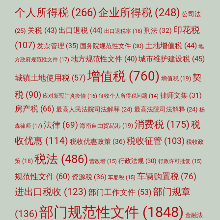
个人所得税
(266)
企业所得税
(248)
公司法
印花税
关税
(43)
出口退税
(44)
刑法
(32)
(25)
出口退税率
(16)
(107)
土地增值税
(44)
发票管理
(35)
国务院规范性文件
(30)
地
城市维护建设税
(45)
地方规范性文件
(40)
方政府规范性文件
(17)
增值税
(760)
契
城镇土地使用税
(57)
增值税
(19)
税
(90)
律师文集
(31)
应对新冠肺炎疫情
(16)
征收个人所得税问题
(14)
房产税
(66)
最高人民法院司法解释
(24)
最高法院司法解释
(24)
杨
消费税
(175)
税
法律
(69)
森律师
(17)
海南自由贸易港
(19)
收优惠
(114)
税收征管
(103)
税收优惠政策
(36)
税收政
税法
(486)
行政法规
(30)
策
(18)
营改增
(15)
行政许可批复
(15)
车辆购置税
(76)
规范性文件
(60)
资源税
(36)
车船税
(15)
部门规章
进出口税收
(123)
部门工作文件
(53)
部门规范性文件
(1848)
(136)
金融法