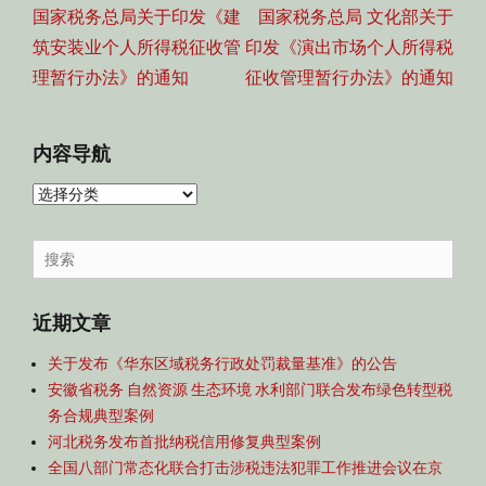
导
Previous
Next
国家税务总局关于印发《建
国家税务总局 文化部关于
航
post:
post:
筑安装业个人所得税征收管
印发《演出市场个人所得税
理暂行办法》的通知
征收管理暂行办法》的通知
内容导航
内
容
导
Search
航
for:
近期文章
关于发布《华东区域税务行政处罚裁量基准》的公告
安徽省税务 自然资源 生态环境 水利部门联合发布绿色转型税
务合规典型案例
河北税务发布首批纳税信用修复典型案例
全国八部门常态化联合打击涉税违法犯罪工作推进会议在京