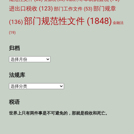
部门规章
进出口税收
(123)
部门工作文件
(53)
部门规范性文件
(1848)
(136)
金融法
(19)
归档
归
档
法规库
法
规
库
税语
世界上只有两件事是不可避免的，那就是税收和死亡。