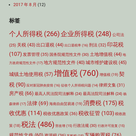
2017 年 8 月
(12)
标签
个人所得税
(266)
企业所得税
(248)
公司法
印花税
关税
(43)
出口退税
(44)
刑法
(32)
(25)
出口退税率
(16)
(107)
土地增值税
(44)
发票管理
(35)
国务院规范性文件
(30)
地
城市维护建设税
(45)
地方规范性文件
(40)
方政府规范性文件
(17)
增值税
(760)
契
城镇土地使用税
(57)
增值税
(19)
税
(90)
律师文集
(31)
应对新冠肺炎疫情
(16)
征收个人所得税问题
(14)
房产税
(66)
最高人民法院司法解释
(24)
最高法院司法解释
(24)
杨
消费税
(175)
税
法律
(69)
森律师
(17)
海南自由贸易港
(19)
收优惠
(114)
税收征管
(103)
税收优惠政策
(36)
税收政
税法
(486)
行政法规
(30)
策
(18)
营改增
(15)
行政许可批复
(15)
车辆购置税
(76)
规范性文件
(60)
资源税
(36)
车船税
(15)