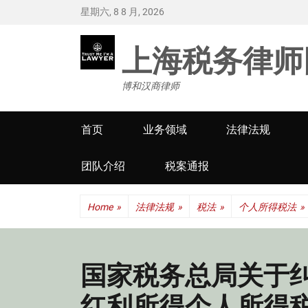
星期六, 8 8 月, 2026
上海税务律师
博和汉商律师
Primary
首页
业务领域
法律法规
menu
团队介绍
税案通报
Home
»
法律法规
»
税法
»
个人所得税法
»
国家税务总局关于
红利所得个人所得