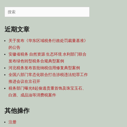
容
导
Search
航
for:
近期文章
关于发布《华东区域税务行政处罚裁量基准》
的公告
安徽省税务 自然资源 生态环境 水利部门联合
发布绿色转型税务合规典型案例
河北税务发布首批纳税信用修复典型案例
全国八部门常态化联合打击涉税违法犯罪工作
推进会议在京召开
税务部门曝光8起偷逃贵重首饰及珠宝玉石、
白酒、成品油等消费税案件
其他操作
注册