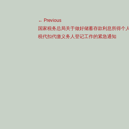
文
← Previous
章
Previous
国家税务总局关于做好储蓄存款利息所得个
导
post:
税代扣代缴义务人登记工作的紧急通知
航