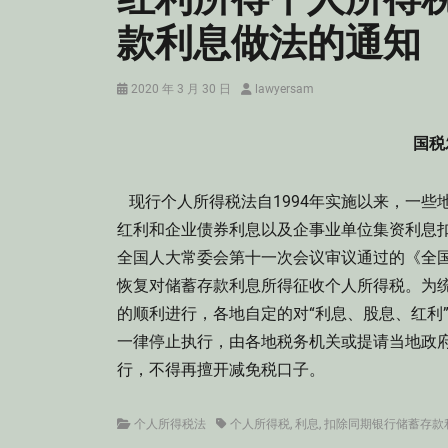
款利息做法的通知
Posted
Author
2020 年 3 月 30 日
lawyersam
on
国税
现行个人所得税法自1994年实施以来，一些
红利和企业债券利息以及企事业单位集资利息
全国人大常委会第十一次会议审议通过的《全
恢复对储蓄存款利息所得征收个人所得税。为
的顺利进行，各地自定的对“利息、股息、红利
一律停止执行，由各地税务机关或提请当地政
行，不得再擅开减免税口子。
Categories
Tags
个人所得税法
个人所得税
,
利息
,
扣除同期银行储蓄存款