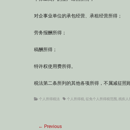
对企事业单位的承包经营、承租经营所得；
劳务报酬所得；
稿酬所得；
特许权使用费所得。
税法第二条所列的其他各项所得，不属减征照
Categories
Tags
个人所得税法
个人所得税
,
征免个人所得税范围
,
残疾人
文
← Previous
章