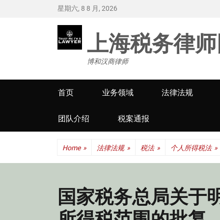
星期六, 8 8 月, 2026
上海税务律师
博和汉商律师
Primary
首页
业务领域
法律法规
menu
团队介绍
税案通报
Home
»
法律法规
»
税法
»
个人所得税法
»
国家税务总局关于
所得税范围的批复