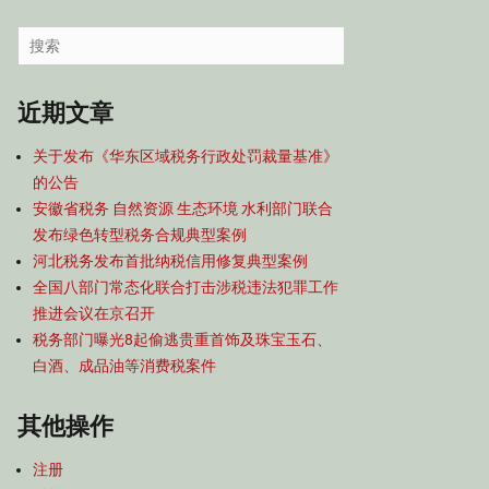
容
导
Search
航
for:
近期文章
关于发布《华东区域税务行政处罚裁量基准》
的公告
安徽省税务 自然资源 生态环境 水利部门联合
发布绿色转型税务合规典型案例
河北税务发布首批纳税信用修复典型案例
全国八部门常态化联合打击涉税违法犯罪工作
推进会议在京召开
税务部门曝光8起偷逃贵重首饰及珠宝玉石、
白酒、成品油等消费税案件
其他操作
注册