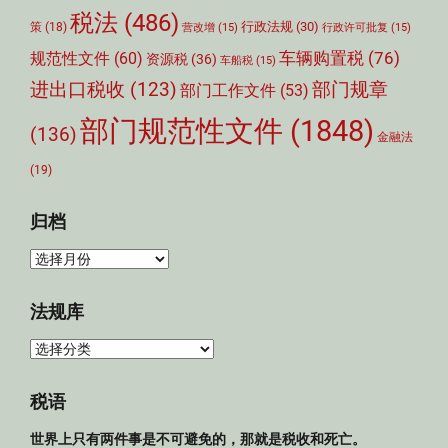
税法
(486)
行政法规
(30)
策
(18)
营改增
(15)
行政许可批复
(15)
车辆购置税
(76)
规范性文件
(60)
资源税
(36)
车船税
(15)
部门规章
进出口税收
(123)
部门工作文件
(53)
部门规范性文件
(1848)
(136)
金融法
(19)
归档
归
档
法规库
法
规
库
税语
世界上只有两件事是不可避免的，那就是税收和死亡。