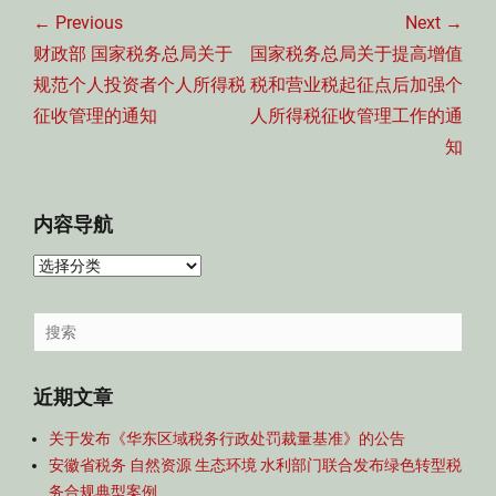
章
← Previous
Next →
导
Previous
Next
财政部 国家税务总局关于
国家税务总局关于提高增值
航
post:
post:
规范个人投资者个人所得税
税和营业税起征点后加强个
征收管理的通知
人所得税征收管理工作的通
知
内容导航
内
容
导
Search
航
for:
近期文章
关于发布《华东区域税务行政处罚裁量基准》的公告
安徽省税务 自然资源 生态环境 水利部门联合发布绿色转型税
务合规典型案例