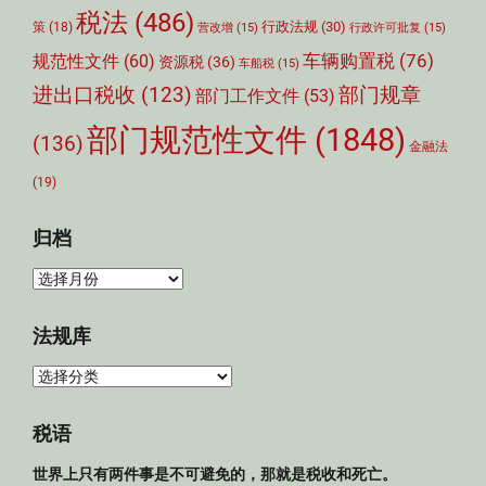
税法
(486)
行政法规
(30)
策
(18)
营改增
(15)
行政许可批复
(15)
车辆购置税
(76)
规范性文件
(60)
资源税
(36)
车船税
(15)
部门规章
进出口税收
(123)
部门工作文件
(53)
部门规范性文件
(1848)
(136)
金融法
(19)
归档
归
档
法规库
法
规
库
税语
世界上只有两件事是不可避免的，那就是税收和死亡。