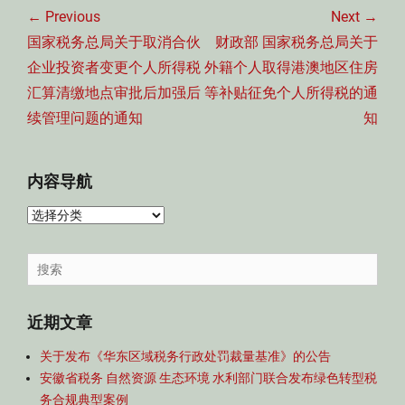
章
← Previous
Next →
导
Previous
Next
国家税务总局关于取消合伙
财政部 国家税务总局关于
航
post:
post:
企业投资者变更个人所得税
外籍个人取得港澳地区住房
汇算清缴地点审批后加强后
等补贴征免个人所得税的通
续管理问题的通知
知
内容导航
内
容
导
Search
航
for:
近期文章
关于发布《华东区域税务行政处罚裁量基准》的公告
安徽省税务 自然资源 生态环境 水利部门联合发布绿色转型税
务合规典型案例