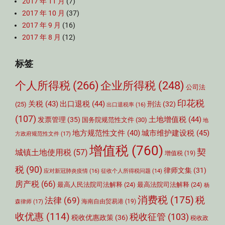
2017 年 11 月
(7)
2017 年 10 月
(37)
2017 年 9 月
(16)
2017 年 8 月
(12)
标签
个人所得税
(266)
企业所得税
(248)
公司法
印花税
关税
(43)
出口退税
(44)
刑法
(32)
(25)
出口退税率
(16)
(107)
土地增值税
(44)
发票管理
(35)
国务院规范性文件
(30)
地
城市维护建设税
(45)
地方规范性文件
(40)
方政府规范性文件
(17)
增值税
(760)
契
城镇土地使用税
(57)
增值税
(19)
税
(90)
律师文集
(31)
应对新冠肺炎疫情
(16)
征收个人所得税问题
(14)
房产税
(66)
最高人民法院司法解释
(24)
最高法院司法解释
(24)
杨
消费税
(175)
税
法律
(69)
森律师
(17)
海南自由贸易港
(19)
收优惠
(114)
税收征管
(103)
税收优惠政策
(36)
税收政