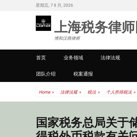
星期五, 7 8 月, 2026
上海税务律师
博和汉商律师
Primary
首页
业务领域
法律法规
menu
团队介绍
税案通报
Home
»
法律法规
»
税法
»
个人所得税法
»
国家税务总局关于
得税外币税款有关