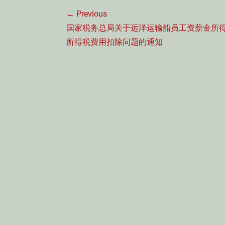
文
← Previous
章
Previous
国家税务总局关于远洋运输船员工资薪金所
导
post:
所得税费用扣除问题的通知
航