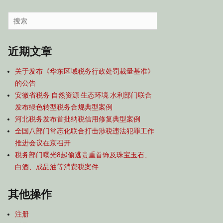
容
导
Search
航
for:
近期文章
关于发布《华东区域税务行政处罚裁量基准》
的公告
安徽省税务 自然资源 生态环境 水利部门联合
发布绿色转型税务合规典型案例
河北税务发布首批纳税信用修复典型案例
全国八部门常态化联合打击涉税违法犯罪工作
推进会议在京召开
税务部门曝光8起偷逃贵重首饰及珠宝玉石、
白酒、成品油等消费税案件
其他操作
注册