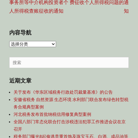
航
post:
post:
事务所等中介机构投资者个
费征收个人所得税问题的通
人所得税查账征收的通知
知
内容导航
内
容
导
Search
航
for:
近期文章
关于发布《华东区域税务行政处罚裁量基准》的公告
安徽省税务 自然资源 生态环境 水利部门联合发布绿色转型税
务合规典型案例
河北税务发布首批纳税信用修复典型案例
全国八部门常态化联合打击涉税违法犯罪工作推进会议在京
召开
税务部门曝光8起偷逃贵重首饰及珠宝玉石、白酒、成品油等