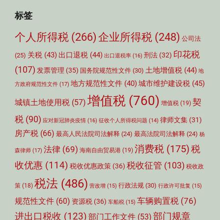
标签
个人所得税
(266)
企业所得税
(248)
公司法
印花税
关税
(43)
出口退税
(44)
刑法
(32)
(25)
出口退税率
(16)
(107)
土地增值税
(44)
发票管理
(35)
国务院规范性文件
(30)
地
城市维护建设税
(45)
地方规范性文件
(40)
方政府规范性文件
(17)
增值税
(760)
契
城镇土地使用税
(57)
增值税
(19)
税
(90)
律师文集
(31)
应对新冠肺炎疫情
(16)
征收个人所得税问题
(14)
房产税
(66)
最高人民法院司法解释
(24)
最高法院司法解释
(24)
杨
消费税
(175)
税
法律
(69)
森律师
(17)
海南自由贸易港
(19)
收优惠
(114)
税收征管
(103)
税收优惠政策
(36)
税收政
税法
(486)
行政法规
(30)
策
(18)
营改增
(15)
行政许可批复
(15)
车辆购置税
(76)
规范性文件
(60)
资源税
(36)
车船税
(15)
部门规章
进出口税收
(123)
部门工作文件
(53)