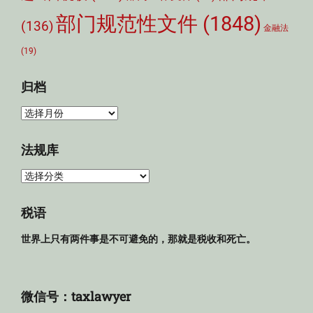
部门规范性文件
(1848)
(136)
金融法
(19)
归档
归
档
法规库
法
规
库
税语
世界上只有两件事是不可避免的，那就是税收和死亡。
微信号：taxlawyer