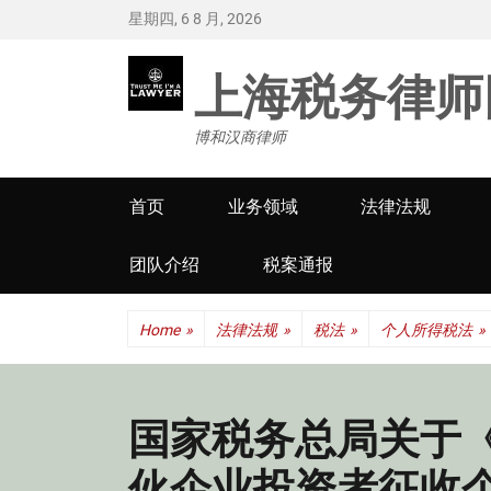
星期四, 6 8 月, 2026
上海税务律师
博和汉商律师
Primary
首页
业务领域
法律法规
menu
团队介绍
税案通报
Home
»
法律法规
»
税法
»
个人所得税法
»
国家税务总局关于
伙企业投资者征收