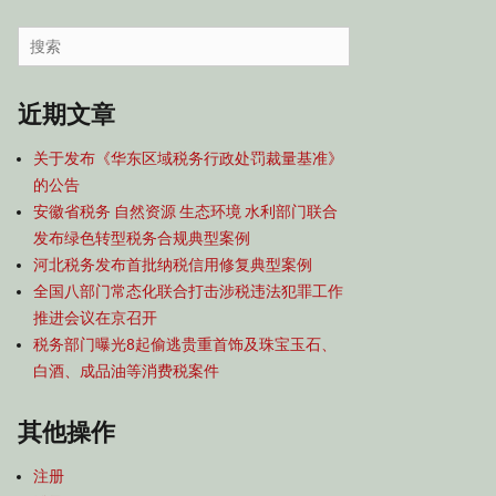
容
导
Search
航
for:
近期文章
关于发布《华东区域税务行政处罚裁量基准》
的公告
安徽省税务 自然资源 生态环境 水利部门联合
发布绿色转型税务合规典型案例
河北税务发布首批纳税信用修复典型案例
全国八部门常态化联合打击涉税违法犯罪工作
推进会议在京召开
税务部门曝光8起偷逃贵重首饰及珠宝玉石、
白酒、成品油等消费税案件
其他操作
注册