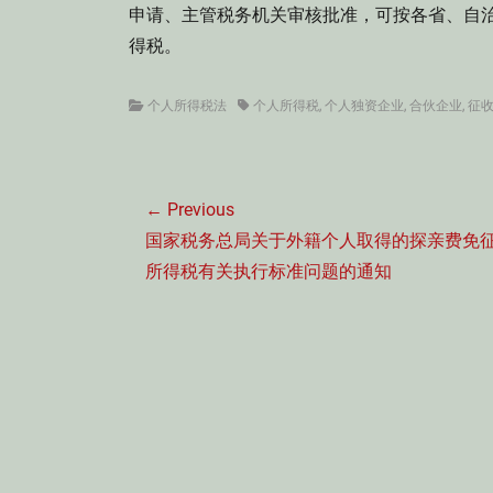
申请、主管税务机关审核批准，可按各省、自
得税。
Categories
Tags
个人所得税法
个人所得税
,
个人独资企业
,
合伙企业
,
征
文
← Previous
章
Previous
国家税务总局关于外籍个人取得的探亲费免
导
post:
所得税有关执行标准问题的通知
航