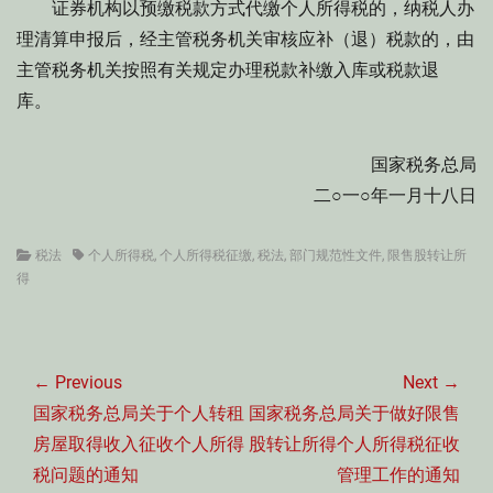
证券机构以预缴税款方式代缴个人所得税的，纳税人办
理清算申报后，经主管税务机关审核应补（退）税款的，由
主管税务机关按照有关规定办理税款补缴入库或税款退
库。
国家税务总局
二○一○年一月十八日
Categories
Tags
税法
个人所得税
,
个人所得税征缴
,
税法
,
部门规范性文件
,
限售股转让所
得
文
章
← Previous
Next →
导
Previous
Next
国家税务总局关于个人转租
国家税务总局关于做好限售
航
post:
post:
房屋取得收入征收个人所得
股转让所得个人所得税征收
税问题的通知
管理工作的通知