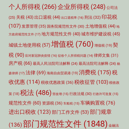
个人所得税
(266)
企业所得税
(248)
公司法
印花税
关税
(43)
出口退税
(44)
刑法
(32)
(25)
出口退税率
(16)
(107)
土地增值税
(44)
发票管理
(35)
国务院规范性文件
(30)
地
城市维护建设税
(45)
地方规范性文件
(40)
方政府规范性文件
(17)
增值税
(760)
契
城镇土地使用税
(57)
增值税
(19)
税
(90)
律师文集
(31)
应对新冠肺炎疫情
(16)
征收个人所得税问题
(14)
房产税
(66)
最高人民法院司法解释
(24)
最高法院司法解释
(24)
杨
消费税
(175)
税
法律
(69)
森律师
(17)
海南自由贸易港
(19)
收优惠
(114)
税收征管
(103)
税收优惠政策
(36)
税收政
税法
(486)
行政法规
(30)
策
(18)
营改增
(15)
行政许可批复
(15)
车辆购置税
(76)
规范性文件
(60)
资源税
(36)
车船税
(15)
部门规章
进出口税收
(123)
部门工作文件
(53)
部门规范性文件
(1848)
(136)
金融法