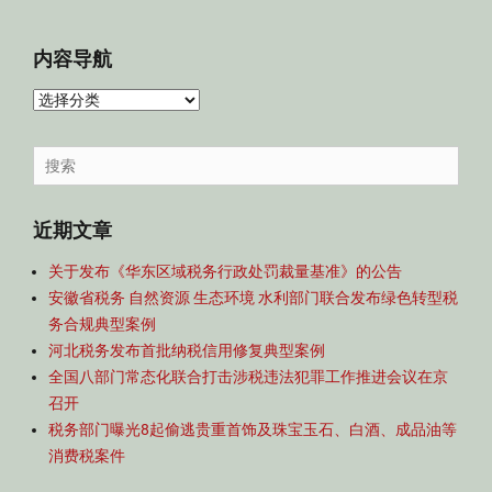
内容导航
内
容
导
Search
航
for:
近期文章
关于发布《华东区域税务行政处罚裁量基准》的公告
安徽省税务 自然资源 生态环境 水利部门联合发布绿色转型税
务合规典型案例
河北税务发布首批纳税信用修复典型案例
全国八部门常态化联合打击涉税违法犯罪工作推进会议在京
召开
税务部门曝光8起偷逃贵重首饰及珠宝玉石、白酒、成品油等
消费税案件