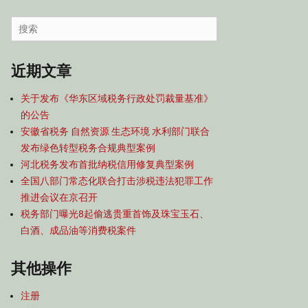
容
导
Search
航
for:
近期文章
关于发布《华东区域税务行政处罚裁量基准》
的公告
安徽省税务 自然资源 生态环境 水利部门联合
发布绿色转型税务合规典型案例
河北税务发布首批纳税信用修复典型案例
全国八部门常态化联合打击涉税违法犯罪工作
推进会议在京召开
税务部门曝光8起偷逃贵重首饰及珠宝玉石、
白酒、成品油等消费税案件
其他操作
注册