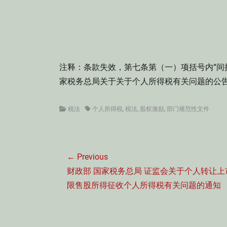
注释：条款失效，第七条第（一）项括号内“间
家税务总局关于关于个人所得税有关问题的公告》
Categories
Tags
税法
个人所得税
,
税法
,
股权激励
,
部门规范性文件
文
← Previous
章
Previous
财政部 国家税务总局 证监会关于个人转让上
导
post:
限售股所得征收个人所得税有关问题的通知
航