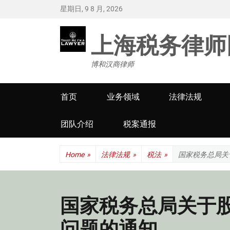
星期日, 9 8 月, 2026
上海税务律师
博和汉商律师
Primary
首页
业务领域
法律法规
menu
团队介绍
税案通报
Home
»
法律法规
»
税法
»
国家税务总局关
国家税务总局关于
问题的通知