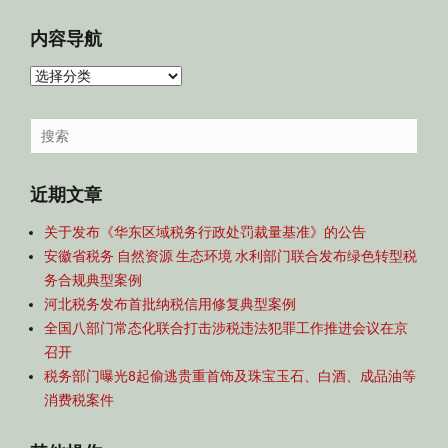
内容导航
内
容
导
Search
航
for:
近期文章
关于发布《华东区域税务行政处罚裁量基准》的公告
安徽省税务 自然资源 生态环境 水利部门联合发布绿色转型税
务合规典型案例
河北税务发布首批纳税信用修复典型案例
全国八部门常态化联合打击涉税违法犯罪工作推进会议在京
召开
税务部门曝光8起偷逃贵重首饰及珠宝玉石、白酒、成品油等
消费税案件