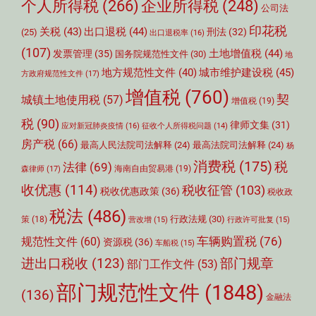
个人所得税
(266)
企业所得税
(248)
公司法
印花税
关税
(43)
出口退税
(44)
刑法
(32)
(25)
出口退税率
(16)
(107)
土地增值税
(44)
发票管理
(35)
国务院规范性文件
(30)
地
城市维护建设税
(45)
地方规范性文件
(40)
方政府规范性文件
(17)
增值税
(760)
契
城镇土地使用税
(57)
增值税
(19)
税
(90)
律师文集
(31)
应对新冠肺炎疫情
(16)
征收个人所得税问题
(14)
房产税
(66)
最高人民法院司法解释
(24)
最高法院司法解释
(24)
杨
消费税
(175)
税
法律
(69)
森律师
(17)
海南自由贸易港
(19)
收优惠
(114)
税收征管
(103)
税收优惠政策
(36)
税收政
税法
(486)
行政法规
(30)
策
(18)
营改增
(15)
行政许可批复
(15)
车辆购置税
(76)
规范性文件
(60)
资源税
(36)
车船税
(15)
部门规章
进出口税收
(123)
部门工作文件
(53)
部门规范性文件
(1848)
(136)
金融法