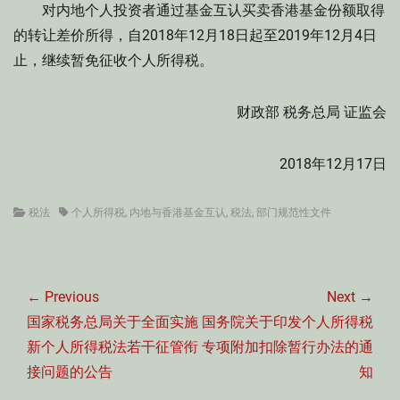
对内地个人投资者通过基金互认买卖香港基金份额取得
的转让差价所得，自2018年12月18日起至2019年12月4日
止，继续暂免征收个人所得税。
财政部 税务总局 证监会
2018年12月17日
Categories
Tags
税法
个人所得税
,
内地与香港基金互认
,
税法
,
部门规范性文件
文
章
← Previous
Next →
导
Previous
Next
国家税务总局关于全面实施
国务院关于印发个人所得税
航
post:
post:
新个人所得税法若干征管衔
专项附加扣除暂行办法的通
接问题的公告
知