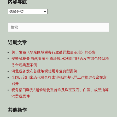
内容导航
内
容
导
Search
航
for:
近期文章
关于发布《华东区域税务行政处罚裁量基准》的公告
安徽省税务 自然资源 生态环境 水利部门联合发布绿色转型税
务合规典型案例
河北税务发布首批纳税信用修复典型案例
全国八部门常态化联合打击涉税违法犯罪工作推进会议在京
召开
税务部门曝光8起偷逃贵重首饰及珠宝玉石、白酒、成品油等
消费税案件
其他操作