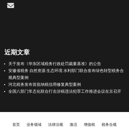
Email
近期文章
关于发布《华东区域税务行政处罚裁量基准》的公告
安徽省税务 自然资源 生态环境 水利部门联合发布绿色转型税务合
规典型案例
河北税务发布首批纳税信用修复典型案例
全国八部门常态化联合打击涉税违法犯罪工作推进会议在京召开
Footer menu
首页
业务领域
法律法规
激活
增值税
税务合规