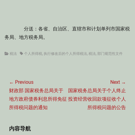
分送：各省、自治区、直辖市和计划单列市国家税
务局、地方税务局。
Categories
Tags
税法
个人所得税
,
执行修改后的个人所得税法
,
税法
,
部门规范性文件
文
章
← Previous
Next →
导
Previous
Next
财政部 国家税务总局关于
国家税务总局关于个人终止
航
post:
post:
地方政府债券利息所得免征
投资经营收回款项征收个人
所得税问题的通知
所得税问题的公告
内容导航