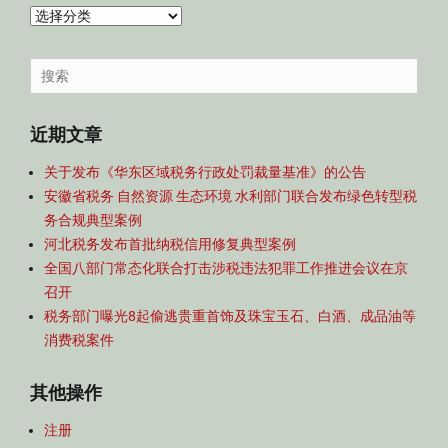
内
容
导
Search
航
for:
近期文章
关于发布《华东区域税务行政处罚裁量基准》的公告
安徽省税务 自然资源 生态环境 水利部门联合发布绿色转型税
务合规典型案例
河北税务发布首批纳税信用修复典型案例
全国八部门常态化联合打击涉税违法犯罪工作推进会议在京
召开
税务部门曝光8起偷逃贵重首饰及珠宝玉石、白酒、成品油等
消费税案件
其他操作
注册