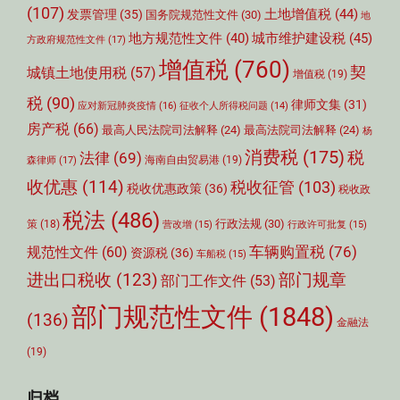
(107)
土地增值税
(44)
发票管理
(35)
国务院规范性文件
(30)
地
城市维护建设税
(45)
地方规范性文件
(40)
方政府规范性文件
(17)
增值税
(760)
契
城镇土地使用税
(57)
增值税
(19)
税
(90)
律师文集
(31)
应对新冠肺炎疫情
(16)
征收个人所得税问题
(14)
房产税
(66)
最高人民法院司法解释
(24)
最高法院司法解释
(24)
杨
消费税
(175)
税
法律
(69)
森律师
(17)
海南自由贸易港
(19)
收优惠
(114)
税收征管
(103)
税收优惠政策
(36)
税收政
税法
(486)
行政法规
(30)
策
(18)
营改增
(15)
行政许可批复
(15)
车辆购置税
(76)
规范性文件
(60)
资源税
(36)
车船税
(15)
部门规章
进出口税收
(123)
部门工作文件
(53)
部门规范性文件
(1848)
(136)
金融法
(19)
归档