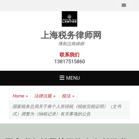
Emai
上海税务律师网
博和汉商律师
联系我们
13817515860
MENU
Home
»
法律法规
»
税法
»
国家税务总局关于将个人所得税《税收完税证明》（文书
式）调整为《纳税记录》有关事项的公告