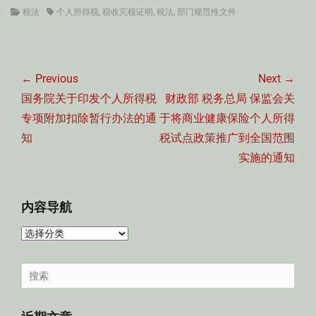
Categories
Tags
税法
个人所得税
,
税收完税证明
,
税法
,
部门规范性文件
文
章
← Previous
Next →
导
Previous
Next
国务院关于印发个人所得税
财政部 税务总局 保监会关
航
post:
post:
专项附加扣除暂行办法的通
于将商业健康保险个人所得
知
税试点政策推广到全国范围
实施的通知
内容导航
内
容
导
Search
航
for: