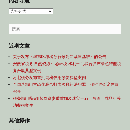
内容导航
内
容
导
Search
航
for:
近期文章
关于发布《华东区域税务行政处罚裁量基准》的公告
安徽省税务 自然资源 生态环境 水利部门联合发布绿色转型税
务合规典型案例
河北税务发布首批纳税信用修复典型案例
全国八部门常态化联合打击涉税违法犯罪工作推进会议在京
召开
税务部门曝光8起偷逃贵重首饰及珠宝玉石、白酒、成品油等
消费税案件
其他操作