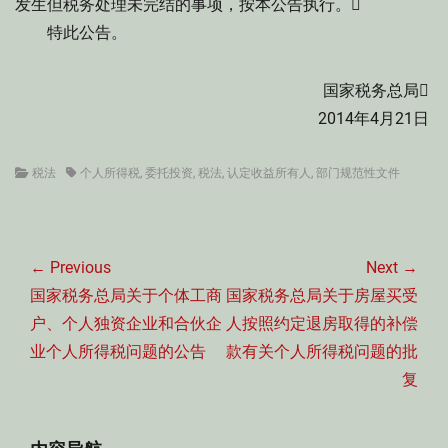
发生但税务处理未完结的事项，按本公告执行。
特此公告。
国家税务总局
2014年4月21日
Categories
Tags
税法
个人所得税
,
委托投资
,
税法
,
认定收益所有人
,
部门规范性文件
文
章
← Previous
Next →
导
Previous
Next
国家税务总局关于个体工商
国家税务总局关于房屋买受
航
post:
post:
户、个人独资企业和合伙企
人按照约定退房取得的补偿
业个人所得税问题的公告
款有关个人所得税问题的批
复