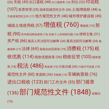
印花税
关税
(43)
出口退税
(44)
刑法
(32)
(25)
出口退税率
(16)
(107)
土地增值税
(44)
发票管理
(35)
国务院规范性文件
(30)
地
城市维护建设税
(45)
地方规范性文件
(40)
方政府规范性文件
(17)
增值税
(760)
契
城镇土地使用税
(57)
增值税
(19)
税
(90)
律师文集
(31)
应对新冠肺炎疫情
(16)
征收个人所得税问题
(14)
房产税
(66)
最高人民法院司法解释
(24)
最高法院司法解释
(24)
杨
消费税
(175)
税
法律
(69)
森律师
(17)
海南自由贸易港
(19)
收优惠
(114)
税收征管
(103)
税收优惠政策
(36)
税收政
税法
(486)
行政法规
(30)
策
(18)
营改增
(15)
行政许可批复
(15)
车辆购置税
(76)
规范性文件
(60)
资源税
(36)
车船税
(15)
部门规章
进出口税收
(123)
部门工作文件
(53)
部门规范性文件
(1848)
(136)
金融法
(19)