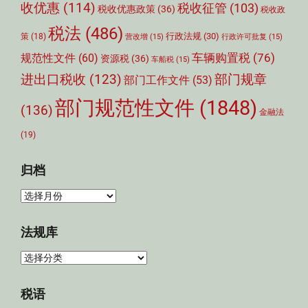
收优惠
(114)
税收征管
(103)
税收优惠政策
(36)
税收政
税法
(486)
行政法规
(30)
策
(18)
营改增
(15)
行政许可批复
(15)
车辆购置税
(76)
规范性文件
(60)
资源税
(36)
车船税
(15)
部门规章
进出口税收
(123)
部门工作文件
(53)
部门规范性文件
(1848)
(136)
金融法
(19)
归档
归
档
法规库
法
规
库
税语