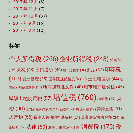
2017 年 12 月
(8)
2017 年 11 月
(7)
2017 年 10 月
(37)
2017 年 9 月
(16)
2017 年 8 月
(12)
标签
个人所得税
(266)
企业所得税
(248)
公司法
印花税
关税
(43)
出口退税
(44)
刑法
(32)
(25)
出口退税率
(16)
(107)
土地增值税
(44)
发票管理
(35)
国务院规范性文件
(30)
地
城市维护建设税
(45)
地方规范性文件
(40)
方政府规范性文件
(17)
增值税
(760)
契
城镇土地使用税
(57)
增值税
(19)
税
(90)
律师文集
(31)
应对新冠肺炎疫情
(16)
征收个人所得税问题
(14)
房产税
(66)
最高人民法院司法解释
(24)
最高法院司法解释
(24)
杨
消费税
(175)
税
法律
(69)
森律师
(17)
海南自由贸易港
(19)