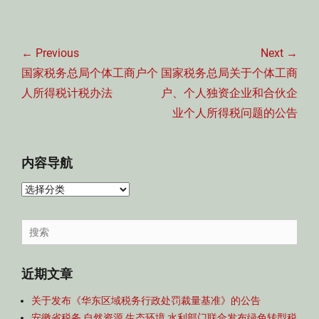
文
章
← Previous
Next →
导
Previous
Next
国家税务总局个体工商户个
国家税务总局关于个体工商
航
post:
post:
人所得税计税办法
户、个人独资企业和合伙企
业个人所得税问题的公告
内容导航
内
容
导
Search
航
for:
近期文章
关于发布《华东区域税务行政处罚裁量基准》的公告
安徽省税务 自然资源 生态环境 水利部门联合发布绿色转型税