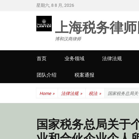
星期六, 8 8 月, 2026
上海税务律师
博和汉商律师
Primary
首页
业务领域
法律法规
menu
团队介绍
税案通报
Home
»
法律法规
»
税法
»
国家税务总局关
国家税务总局关于
业和合伙企业个人