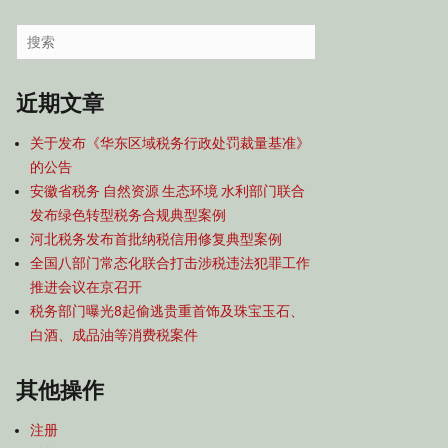
容
导
Search
航
for:
近期文章
关于发布《华东区域税务行政处罚裁量基准》
的公告
安徽省税务 自然资源 生态环境 水利部门联合
发布绿色转型税务合规典型案例
河北税务发布首批纳税信用修复典型案例
全国八部门常态化联合打击涉税违法犯罪工作
推进会议在京召开
税务部门曝光8起偷逃贵重首饰及珠宝玉石、
白酒、成品油等消费税案件
其他操作
注册