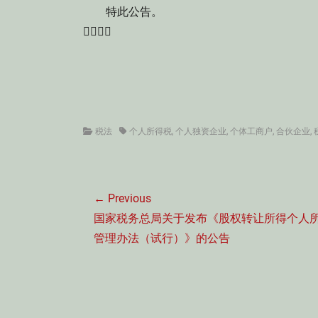
特此公告。

Categories
Tags
税法
个人所得税
,
个人独资企业
,
个体工商户
,
合伙企业
,
文
← Previous
章
Previous
国家税务总局关于发布《股权转让所得个人
导
post:
管理办法（试行）》的公告
航