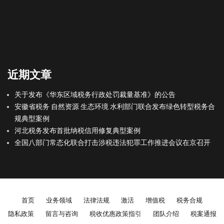
近期文章
关于发布《华东区域税务行政处罚裁量基准》的公告
安徽省税务 自然资源 生态环境 水利部门联合发布绿色转型税务合
规典型案例
河北税务发布首批纳税信用修复典型案例
全国八部门常态化联合打击涉税违法犯罪工作推进会议在京召开
Footer menu
首页
业务领域
法律法规
激活
增值税
税务合规
隐私政策
留言与咨询
税收优惠政策指引
团队介绍
税案通报