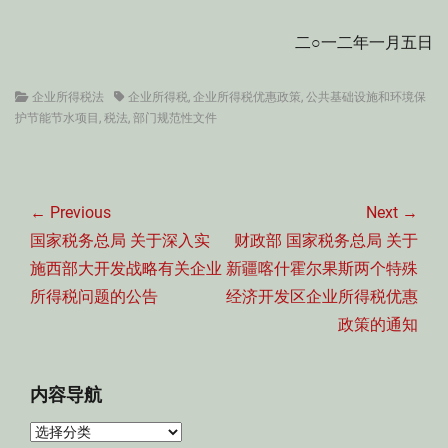
二○一二年一月五日
Categories
Tags
企业所得税法
企业所得税
,
企业所得税优惠政策
,
公共基础设施和环境保
护节能节水项目
,
税法
,
部门规范性文件
文
章
← Previous
Next →
导
Previous
Next
国家税务总局 关于深入实
财政部 国家税务总局 关于
航
post:
post:
施西部大开发战略有关企业
新疆喀什霍尔果斯两个特殊
所得税问题的公告
经济开发区企业所得税优惠
政策的通知
内容导航
内