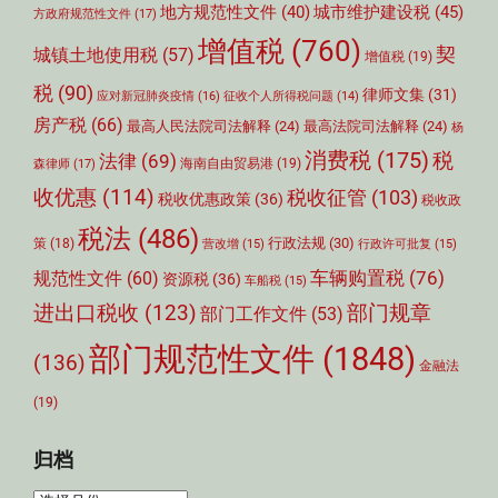
城市维护建设税
(45)
地方规范性文件
(40)
方政府规范性文件
(17)
增值税
(760)
契
城镇土地使用税
(57)
增值税
(19)
税
(90)
律师文集
(31)
应对新冠肺炎疫情
(16)
征收个人所得税问题
(14)
房产税
(66)
最高人民法院司法解释
(24)
最高法院司法解释
(24)
杨
消费税
(175)
税
法律
(69)
森律师
(17)
海南自由贸易港
(19)
收优惠
(114)
税收征管
(103)
税收优惠政策
(36)
税收政
税法
(486)
行政法规
(30)
策
(18)
营改增
(15)
行政许可批复
(15)
车辆购置税
(76)
规范性文件
(60)
资源税
(36)
车船税
(15)
部门规章
进出口税收
(123)
部门工作文件
(53)
部门规范性文件
(1848)
(136)
金融法
(19)
归档