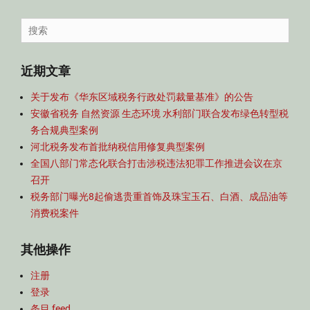
容
导
Search
航
for:
近期文章
关于发布《华东区域税务行政处罚裁量基准》的公告
安徽省税务 自然资源 生态环境 水利部门联合发布绿色转型税
务合规典型案例
河北税务发布首批纳税信用修复典型案例
全国八部门常态化联合打击涉税违法犯罪工作推进会议在京
召开
税务部门曝光8起偷逃贵重首饰及珠宝玉石、白酒、成品油等
消费税案件
其他操作
注册
登录
条目 feed